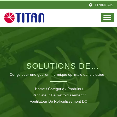
FRANÇAIS
SOLUTIONS DE
VENTILATEURS DE
Conçu pour une gestion thermique optimale dans plusieurs
industries avec des tailles, vitesses et tensions de
REFROIDISSEMENT DC
ventilateurs personnalisables.
Home
/
Catégorie
/
Produits
/
PROFESSIONNELS
Ventilateur De Refroidissement
/
Ventilateur De Refroidissement DC