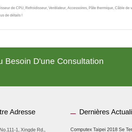
disseur de CPU
,
Refroidisseur
,
Ventilateur
,
Accessoires
,
Pâte thermique
,
Câble de v
us de détails !
 Besoin D'une Consultation
tre Adresse
Dernières Actual
Computex Taipei 2018 Se Te
 No.111-1, Xingde Rd.,