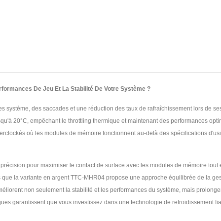
formances De Jeu Et La Stabilité De Votre Système ?
 système, des saccades et une réduction des taux de rafraîchissement lors de ses
qu'à 20°C, empêchant le throttling thermique et maintenant des performances opti
verclockés où les modules de mémoire fonctionnent au-delà des spécifications d'us
écision pour maximiser le contact de surface avec les modules de mémoire tout en
s que la variante en argent TTC-MHR04 propose une approche équilibrée de la gest
méliorent non seulement la stabilité et les performances du système, mais prolon
ques garantissent que vous investissez dans une technologie de refroidissement fi