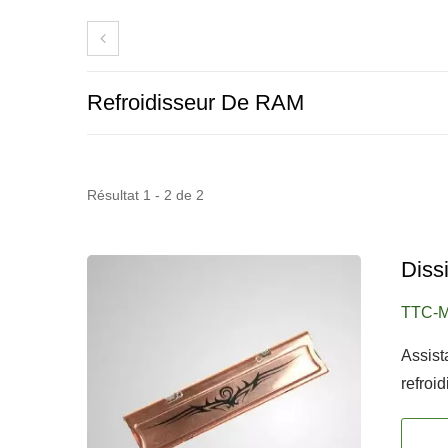
Refroidisseur De RAM
Résultat 1 - 2 de 2
Diss
TTC-
Assis
Ventilateur De Réfrigérateur
Ven
refroi
RV