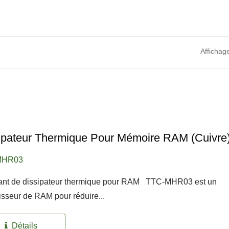
Affichag
ipateur Thermique Pour Mémoire RAM (Cuivre
MHR03
tant de dissipateur thermique pour RAM TTC-MHR03 est un
tilateur Étanche IP55
Ventilateur De Réfrigé
disseur de RAM pour réduire...
RV
Détails