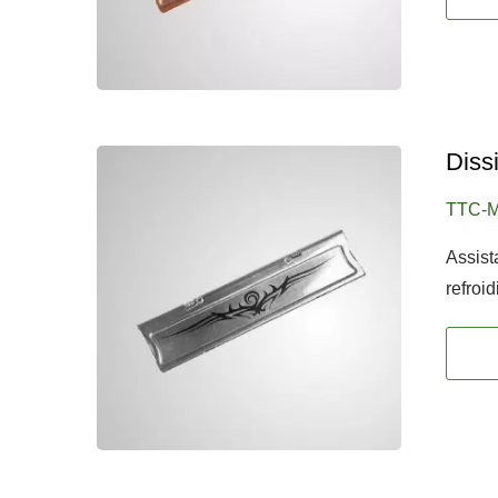
Diss
TTC-
Assis
refroi