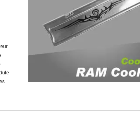
teur
e
s
dule
ces