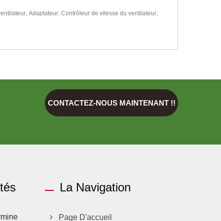
entilateur
,
Adaptateur
,
Contrôleur de vitesse du ventilateur
,
CONTACTEZ-NOUS MAINTENANT !!
ités
La Navigation
rmine
Page D'accueil