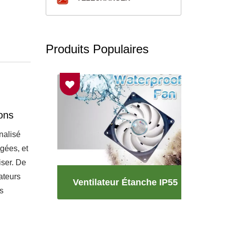
Produits Populaires
ons
nalisé
gées, et
iser. De
ateurs
rateur
Ventilateur Étanche IP55
Vent
s