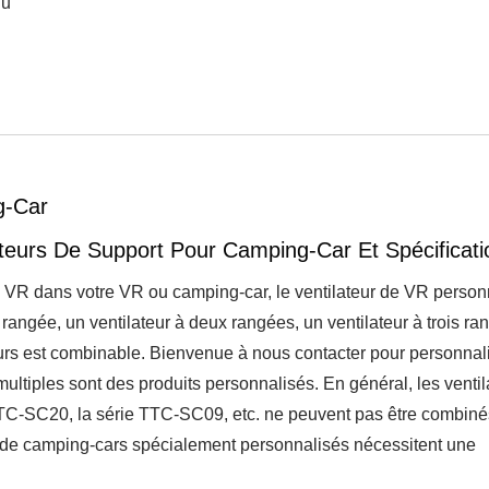
du
g-Car
teurs De Support Pour Camping-Car Et Spécificati
e VR dans votre VR ou camping-car, le ventilateur de VR person
angée, un ventilateur à deux rangées, un ventilateur à trois ran
ateurs est combinable. Bienvenue à nous contacter pour personnal
 multiples sont des produits personnalisés. En général, les ventil
tilateur Étanche IP55
Ventilateur De Réfrigé
TTC-SC20, la série TTC-SC09, etc. ne peuvent pas être combiné
RV
s de camping-cars spécialement personnalisés nécessitent une