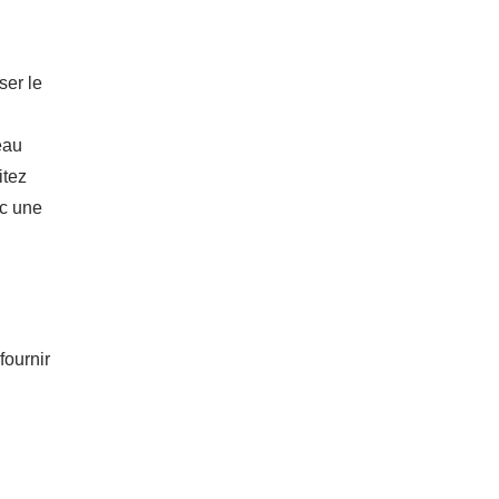
ser le
eau
itez
ec une
fournir