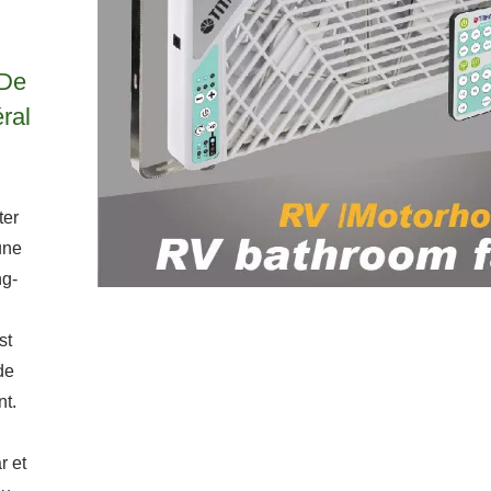
 De
ral
ter
une
ng-
st
de
nt.
r et