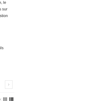
, le
s sur
stion
ils
e: