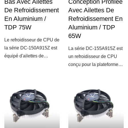
Bas Avec Ailettes
Conception Profilée
De Refroidissement
Avec Ailettes De
En Aluminium /
Refroidissement En
TDP 75W
Aluminium / TDP
65W
Le refroidisseur de CPU de
la série DC-150A915Z est
La série DC-155A915Z est
équipé d'ailettes de
un refroidisseur de CPU
refroidissement...
conçu pour la plateforme
Intel LGA 1155...