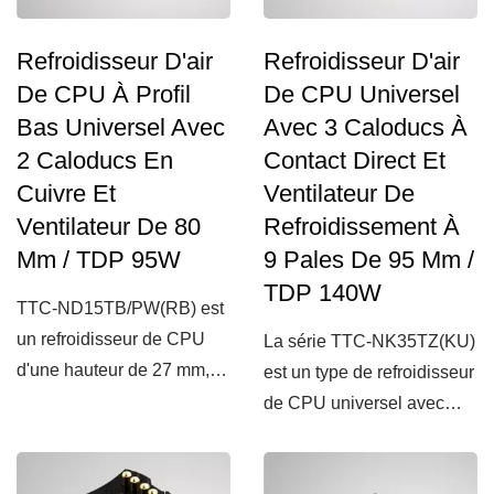
Refroidisseur D'air
Refroidisseur D'air
De CPU À Profil
De CPU Universel
Bas Universel Avec
Avec 3 Caloducs À
2 Caloducs En
Contact Direct Et
Cuivre Et
Ventilateur De
Ventilateur De 80
Refroidissement À
Mm / TDP 95W
9 Pales De 95 Mm /
TDP 140W
TTC-ND15TB/PW(RB) est
un refroidisseur de CPU
La série TTC-NK35TZ(KU)
d'une hauteur de 27 mm,
est un type de refroidisseur
idéal pour tous les
de CPU universel avec
boîtiers...
une base en cuivre...