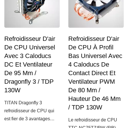
Refroidisseur D'air
Refroidisseur D'air
De CPU Universel
De CPU À Profil
Avec 3 Caloducs
Bas Universel Avec
DC Et Ventilateur
4 Caloducs De
De 95 Mm /
Contact Direct Et
Dragonfly 3 / TDP
Ventilateur PWM
130W
De 80 Mm /
Hauteur De 46 Mm
TITAN Dragonfly 3
/ TDP 130W
refroidisseur de CPU qui
est fier de 3 avantages
Le refroidisseur de CPU
extrêmes : extrêmement...
TTC-NC75TZ/PW (RB)