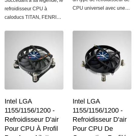
Succédant à sa légende, le
CPU universel avec une
refroidisseur CPU à
base en ailettes...
caloducs TITAN, FENRIR,
la version EVO perpétue...
Intel LGA
Intel LGA
1155/1156/1200 -
1155/1156/1200 -
Refroidisseur D'air
Refroidisseur D'air
Pour CPU À Profil
Pour CPU De