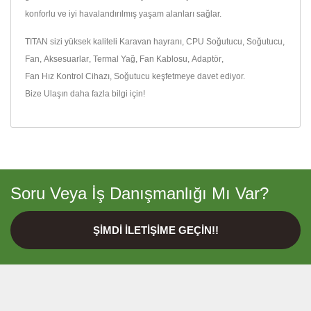
konforlu ve iyi havalandırılmış yaşam alanları sağlar.
TITAN sizi yüksek kaliteli
Karavan hayranı
,
CPU Soğutucu
,
Soğutucu
,
Fan
,
Aksesuarlar
,
Termal Yağ
,
Fan Kablosu
,
Adaptör
,
Fan Hız Kontrol Cihazı
,
Soğutucu
keşfetmeye davet ediyor.
Bize Ulaşın
daha fazla bilgi için!
Soru Veya İş Danışmanlığı Mı Var?
ŞIMDI İLETIŞIME GEÇIN!!