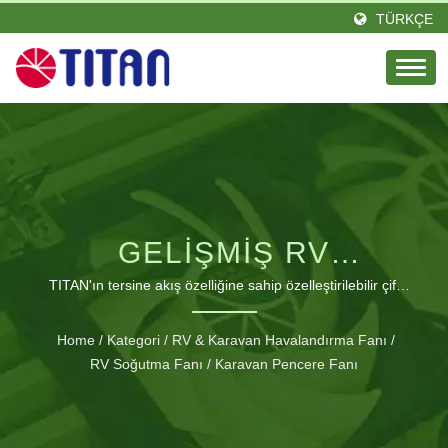
TÜRKÇE
GELIŞMIŞ RV
HAVALANDIRMA
TITAN'ın tersine akış özelliğine sahip özelleştirilebilir çift
tavan penceresi fanı ile RV havalandırma sorunlarını çözün
TEKNOLOJISI
ve kolay kurulum sağlayın.
Home
/
Kategori
/
RV & Karavan Havalandırma Fanı
/
RV Soğutma Fanı
/
Karavan Pencere Fanı