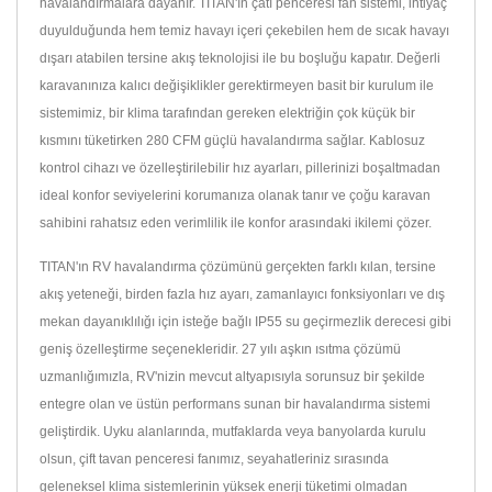
havalandırmalara dayanır. TITAN'ın çatı penceresi fan sistemi, ihtiyaç
duyulduğunda hem temiz havayı içeri çekebilen hem de sıcak havayı
dışarı atabilen tersine akış teknolojisi ile bu boşluğu kapatır. Değerli
karavanınıza kalıcı değişiklikler gerektirmeyen basit bir kurulum ile
sistemimiz, bir klima tarafından gereken elektriğin çok küçük bir
kısmını tüketirken 280 CFM güçlü havalandırma sağlar. Kablosuz
kontrol cihazı ve özelleştirilebilir hız ayarları, pillerinizi boşaltmadan
ideal konfor seviyelerini korumanıza olanak tanır ve çoğu karavan
sahibini rahatsız eden verimlilik ile konfor arasındaki ikilemi çözer.
TITAN'ın RV havalandırma çözümünü gerçekten farklı kılan, tersine
akış yeteneği, birden fazla hız ayarı, zamanlayıcı fonksiyonları ve dış
mekan dayanıklılığı için isteğe bağlı IP55 su geçirmezlik derecesi gibi
geniş özelleştirme seçenekleridir. 27 yılı aşkın ısıtma çözümü
uzmanlığımızla, RV'nizin mevcut altyapısıyla sorunsuz bir şekilde
entegre olan ve üstün performans sunan bir havalandırma sistemi
geliştirdik. Uyku alanlarında, mutfaklarda veya banyolarda kurulu
olsun, çift tavan penceresi fanımız, seyahatleriniz sırasında
geleneksel klima sistemlerinin yüksek enerji tüketimi olmadan