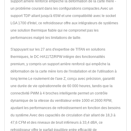
support arrière renforcé empêche la déformation de la carte mère -
un problème courant dans les configurations compactes.Avec un
support TDP allant jusqu'à 65W et une compatibilité avec le socket
LGA 1700 d'Intel, ce refroidisseur offre aux intégrateurs de systèmes
une solution thermique fiable qui ne compromet pas les
performances malgré les limitations de taille.
S'appuyant sur les 27 ans d'expertise de TITAN en solutions
thermiques, le DC-HA11TZ/RPW intègre des fonctionnalités
premium, y compris un support arrière renforcé qui empêche la
déformation de la carte mère lors de l'installation et de l'utilisation à
long terme.Le roulement de l'axe Z, conçu avec précision, garantit
une durée de vie opérationnelle de 60 000 heures, tandis que la
connectivité PWM à 4 broches intelligente permet un contrôle
dynamique de la vitesse du ventilateur entre 1000 et 2600 RPM,
ajustant les performances de refroidissement en fonction des besoins
du système.Avec des capacités de circulation d'air allant de 18,3 à
47,6 CFM et des niveaux de bruit inférieurs à 33,4 dBA, ce
refroidisseur offre le parfait équilibre entre efficacité de