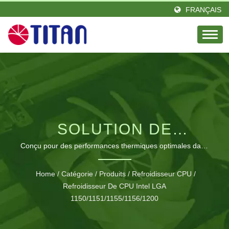
FRANÇAIS
SOLUTION DE
REFROIDISSEMENT
Conçu pour des performances thermiques optimales dans
des systèmes compacts avec un support TDP de 65W
CPU INTEL LGA 1700 À
Home
/
Catégorie
/
Produits
/
Refroidisseur CPU
/
Refroidisseur De CPU Intel LGA
PROFIL BAS
1150/1151/1155/1156/1200