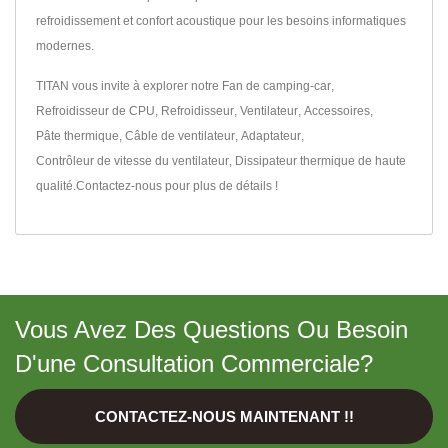
refroidissement et confort acoustique pour les besoins informatiques
modernes.
TITAN vous invite à explorer notre
Fan de camping-car
,
Refroidisseur de CPU
,
Refroidisseur
,
Ventilateur
,
Accessoires
,
Pâte thermique
,
Câble de ventilateur
,
Adaptateur
,
Contrôleur de vitesse du ventilateur
,
Dissipateur thermique
de haute
qualité.
Contactez-nous
pour plus de détails !
Vous Avez Des Questions Ou Besoin
D'une Consultation Commerciale?
CONTACTEZ-NOUS MAINTENANT !!