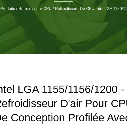
limité.
Produits
/
Refroidisseur CPU
/
Refroidisseur De CPU Intel LGA 1150/1
ntel LGA 1155/1156/1200 -
efroidisseur D'air Pour C
e Conception Profilée Ave