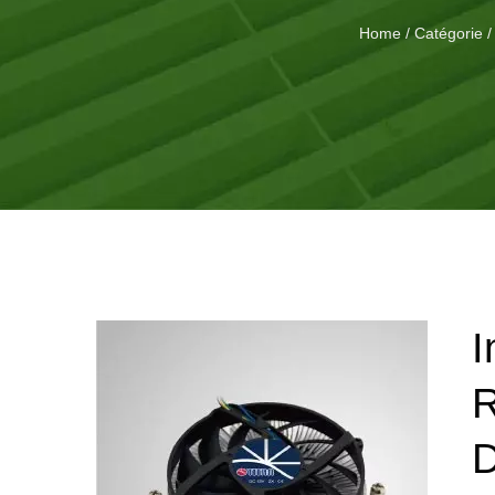
Home
/
Catégorie
/
I
R
D