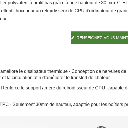
îtier polyvalent à profil bas grâce à une hauteur de 30 mm. C'est
cellent choix pour un refroidisseur de CPU d'ordinateur de gran
eur.
RENSEIGNEZ-VOUS MAIN
améliore le dissipateur thermique - Conception de nervures de
 et la circulation afin d'améliorer le transfert de chaleur.
- Renforce le support arrière du refroidisseur de CPU, capable d
tilateur Étanche IP55
Ventilateur De Réfrigé
 HTPC - Seulement 30mm de hauteur, adaptée pour les boîtiers pro
RV