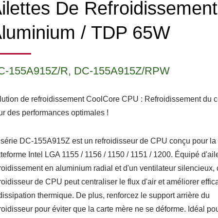
ilettes De Refroidissemen
luminium / TDP 65W
C-155A915Z/R, DC-155A915Z/RPW
lution de refroidissement CoolCore CPU : Refroidissement du 
ur des performances optimales !
 série DC-155A915Z est un refroidisseur de CPU conçu pour la
teforme Intel LGA 1155 / 1156 / 1150 / 1151 / 1200. Équipé d'ail
roidissement en aluminium radial et d'un ventilateur silencieux,
roidisseur de CPU peut centraliser le flux d'air et améliorer eff
dissipation thermique. De plus, renforcez le support arrière du
roidisseur pour éviter que la carte mère ne se déforme. Idéal po