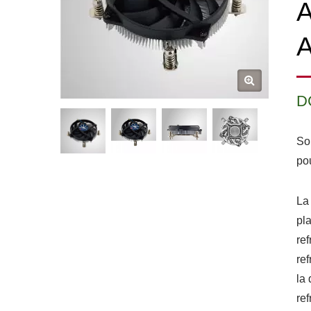
A
A
D
So
po
La
pla
ref
ref
la 
ref