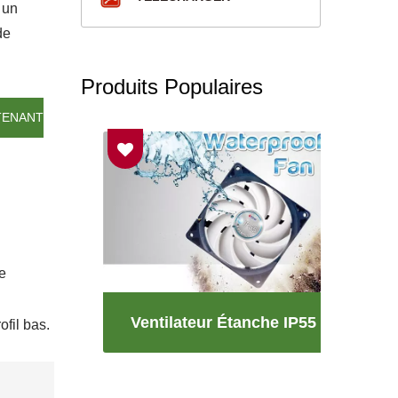
 un
de
Produits Populaires
TENANT
e
rateur
Ventilateur Étanche IP55
Vent
fil bas.