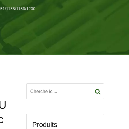
151/1155/1156/1200
PU
c
Produits