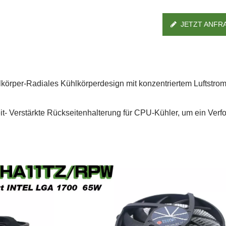
JETZT ANFR
lkörper-Radiales Kühlkörperdesign mit konzentriertem Luftstro
it- Verstärkte Rückseitenhalterung für CPU-Kühler, um ein Ver
IP55 Wasserdichter
RV-Kühlschrankventil
Ventilator