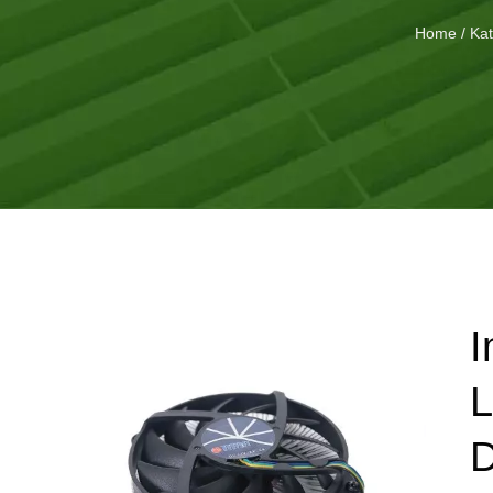
Home
/
Kat
I
L
D