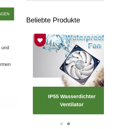
AGEN
Beliebte Produkte
m und
formen
ator
IP55 Wasserdichter
RV-
Ventilator