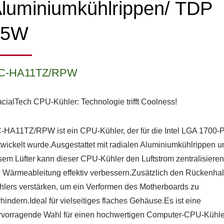
luminiumkühlrippen/ TDP
65W
C-HA11TZ/RPW
acialTech CPU-Kühler: Technologie trifft Coolness!
-HA11TZ/RPW ist ein CPU-Kühler, der für die Intel LGA 1700-P
twickelt wurde.Ausgestattet mit radialen Aluminiumkühlrippen u
isem Lüfter kann dieser CPU-Kühler den Luftstrom zentralisiere
e Wärmeableitung effektiv verbessern.Zusätzlich den Rückenhal
hlers verstärken, um ein Verformen des Motherboards zu
hindern.Ideal für vielseitiges flaches Gehäuse.Es ist eine
rvorragende Wahl für einen hochwertigen Computer-CPU-Kühle