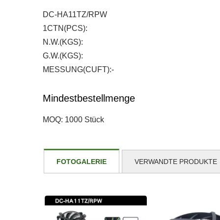
DC-HA11TZ/RPW
1CTN(PCS):
N.W.(KGS):
G.W.(KGS):
MESSUNG(CUFT):-
Mindestbestellmenge
MOQ: 1000 Stück
FOTOGALERIE
VERWANDTE PRODUKTE