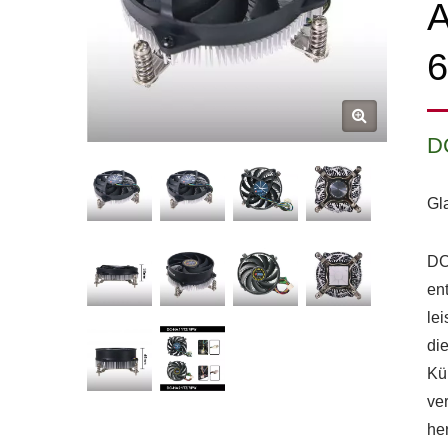
A
D
Gl
DC
en
le
di
Kü
ver
he