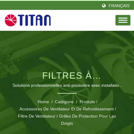
FRANÇAIS
FILTRES À
VENTILATEUR
Solutions professionnelles anti-poussière avec installation
magnétique sans outil pour une protection et des
MAGNÉTIQUES
performances optimales des appareils.
Home
/
Catégorie
/
Produits
/
AVANCÉS ET GRILLES
Accessoires De Ventilateur Et De Refroidissement
/
Filtre De Ventilateur / Grilles De Protection Pour Les
DE PROTECTION POUR
Doigts