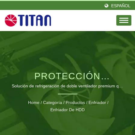
ESPAÑOL
PROTECCIÓN
TÉRMICA AVANZADA
Solución de refrigeración de doble ventilador premium que
protege tus valiosos datos mientras extiende la vida útil del
PARA
disco duro
Home
/
Categoría
/
Productos
/
Enfriador
/
ALMACENAMIENTO DE
Enfriador De HDD
DATOS CRÍTICOS