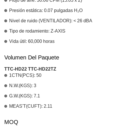
Flujo de aire: 30.06 CFM (15.03 x 2)
Presión estática: 0.07 pulgadas H₂O
Nivel de ruido (VENTILADOR): < 26 dBA
Tipo de rodamiento: Z-AXIS
Vida útil: 60,000 horas
Volumen Del Paquete
TTC-HD22
TTC-HD22TZ
1CTN(PCS): 50
N.W.(KGS): 3
G.W.(KGS): 7.1
MEAS'T(CUFT): 2.11
MOQ