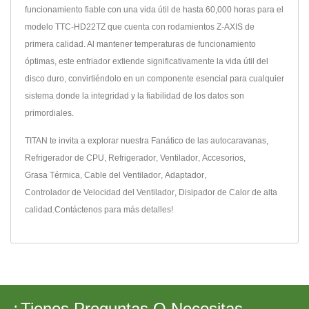
funcionamiento fiable con una vida útil de hasta 60,000 horas para el
modelo TTC-HD22TZ que cuenta con rodamientos Z-AXIS de
primera calidad. Al mantener temperaturas de funcionamiento
óptimas, este enfriador extiende significativamente la vida útil del
disco duro, convirtiéndolo en un componente esencial para cualquier
sistema donde la integridad y la fiabilidad de los datos son
primordiales.
TITAN te invita a explorar nuestra
Fanático de las autocaravanas
,
Refrigerador de CPU
,
Refrigerador
,
Ventilador
,
Accesorios
,
Grasa Térmica
,
Cable del Ventilador
,
Adaptador
,
Controlador de Velocidad del Ventilador
,
Disipador de Calor
de alta
calidad.
Contáctenos
para más detalles!
¿Tienes Preguntas O Necesitas