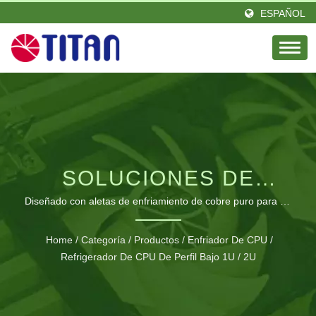
ESPAÑOL
SOLUCIONES DE
ENFRIAMIENTO DE
Diseñado con aletas de enfriamiento de cobre puro para un
rendimiento térmico máximo en entornos con espacio
BAJO PERFIL
limitado.
Home
/
Categoría
/
Productos
/
Enfriador De CPU
/
AVANZADAS PARA
Refrigerador De CPU De Perfil Bajo 1U / 2U
SERVIDORES 1U/2U.