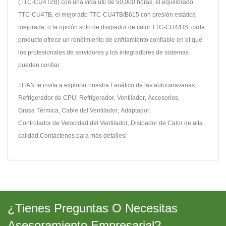
(TTC-CU4T2B) con una vida útil de 50,000 horas, el equilibrado
TTC-CU4TB, el mejorado TTC-CU4TB/B615 con presión estática
mejorada, o la opción solo de disipador de calor TTC-CU4/HS, cada
producto ofrece un rendimiento de enfriamiento confiable en el que
los profesionales de servidores y los integradores de sistemas
pueden confiar.
TITAN te invita a explorar nuestra
Fanático de las autocaravanas
,
Refrigerador de CPU
,
Refrigerador
,
Ventilador
,
Accesorios
,
Grasa Térmica
,
Cable del Ventilador
,
Adaptador
,
Controlador de Velocidad del Ventilador
,
Disipador de Calor
de alta
calidad.
Contáctenos
para más detalles!
¿Tienes Preguntas O Necesitas
Asesoramiento Empresarial?