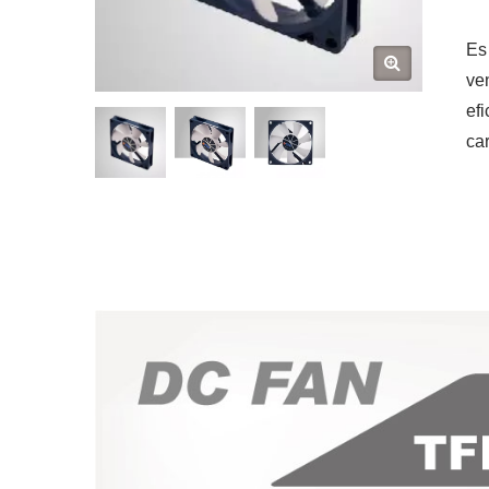
Es
ven
ef
ca