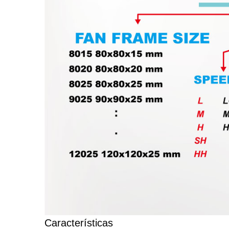
Ventilador Para
Ve
Refrigerador De RV
Características