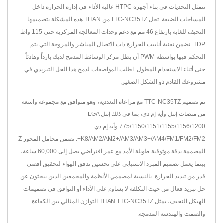
تتمثل التحديات في بناء أجهزة HTPC عالية الأداء في إدارة الحرارة داخل
المساحات الضيقة. تحل TTC-NC35TZ من TITAN هذه المشكلة بتصميمها
النحيف للغاية بارتفاع 46 مم مع دعم وحدات المعالجة المركزية حتى 115 واط
TDP. تضمن تقنية أنابيب الحرارة ذات الاتصال المباشر والمروحة التي يتم
التحكم فيها بواسطة PWM أن يظل مركز الوسائط المدمج لديك بارداً وهادئاً
حتى أثناء الاستخدام المطول. اطلب المواصفات لدمج هذا الحل التبريدي في
مشروعك القادم ذو الشكل الصغير.
تم تصميم TTC-NC35TZ مع مراعاة التعددية، وهو متوافق مع مجموعة واسعة
من منصات إنتل وأيه إم دي، بما في ذلك إنتل LGA
775/1150/1151/1155/1156/1200 وأيه إم دي
K8/AM2/AM2+/AM3/AM3+/AM4/FM1/FM2/FM2+. تضمن محامل المحور Z
المصممة بدقة موثوقية طويلة الأمد مع عمر افتراضي يصل إلى 60,000 ساعة،
بينما يعمل تصميم المبرد الانسيابي على تحسين تدفق الهواء لتحقيق أقصى
قدر من تبديد الحرارة. بالنسبة لمصممي الأنظمة والمجمعين الذين يبحثون عن
حل تبريد فعال من حيث التكلفة لا يساوم على الأداء أو التوافق في تصميمات
الهيكل النحيف، يمثل TITAN TTC-NC35TZ التوازن المثالي بين الكفاءة
والصمت والهندسة المدمجة.