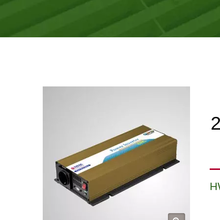
 230V
H