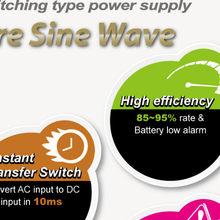
مروحة ثلاجة RV
مروحة مقاومة للماء IP55