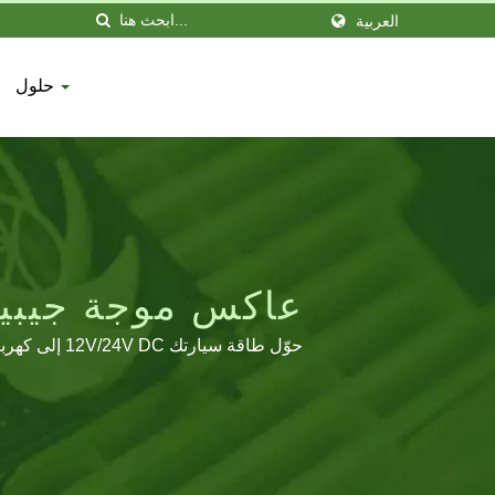
العربية
حلول
عاكس موجة جيبية نقية 600W ممتاز للطاقة ا
حوّل طاقة سيارتك 12V/24V DC إلى كهرباء نظيفة 230V AC مع عاكس الطاقة عالي الكفاءة من TITAN الذي يتميز بشحن USB وحمايات شاملة للسلامة.