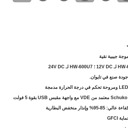
وجة جيبية نقية
HW-600U لـ 24V DC
ودة صنع في تايوان.
لت
 85-95% وإنذار منخفض البطارية
ية GFCI