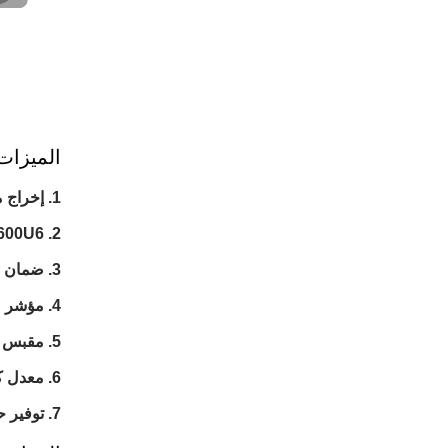
الميزات
إخراج م
HW-600U6 لـ 12V DC ؛ 7
ضمان ج
مؤشر LED ومروحة تحكم في درجة الحرارة مدمجة
مقبس Schuko معتمد من VDE مع واجهة مقبس USB بقوة 5 فو
معدل كفاءة عالي:
توفير حما