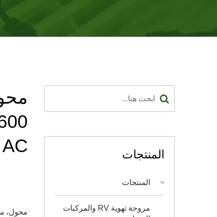
محو
AC مع منفذ USB محول السيارة
المنتجات
المنتجات
مروحة تهوية RV والمركبات
محول، مح