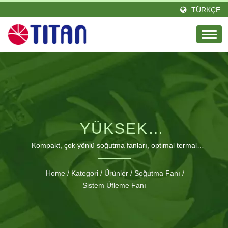
TÜRKÇE
YÜKSEK
PERFORMANSLI 60MM
Kompakt, çok yönlü soğutma fanları, optimal termal
yönetim için birden fazla hız seçeneği ile.
DC ÜFLEME SOĞUTMA
Home
/
Kategori
/
Ürünler
/
Soğutma Fanı
/
ÇÖZÜMLERI
Sistem Üfleme Fanı