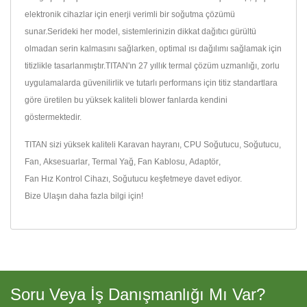
elektronik cihazlar için enerji verimli bir soğutma çözümü
sunar.Serideki her model, sistemlerinizin dikkat dağıtıcı gürültü
olmadan serin kalmasını sağlarken, optimal ısı dağılımı sağlamak için
titizlikle tasarlanmıştır.TITAN'ın 27 yıllık termal çözüm uzmanlığı, zorlu
uygulamalarda güvenilirlik ve tutarlı performans için titiz standartlara
göre üretilen bu yüksek kaliteli blower fanlarda kendini
göstermektedir.
TITAN sizi yüksek kaliteli
Karavan hayranı
,
CPU Soğutucu
,
Soğutucu
,
Fan
,
Aksesuarlar
,
Termal Yağ
,
Fan Kablosu
,
Adaptör
,
Fan Hız Kontrol Cihazı
,
Soğutucu
keşfetmeye davet ediyor.
Bize Ulaşın
daha fazla bilgi için!
Soru Veya İş Danışmanlığı Mı Var?