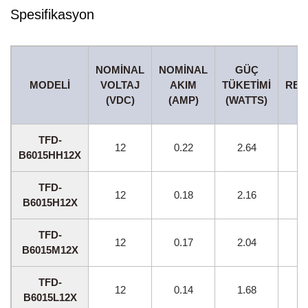
Spesifikasyon
NOMINAL
NOMINAL
GÜÇ
MODELI
VOLTAJ
AKIM
TÜKETIMI
REF
(VDC)
(AMP)
(WATTS)
(
TFD-
12
0.22
2.64
B6015HH12X
TFD-
12
0.18
2.16
B6015H12X
TFD-
12
0.17
2.04
B6015M12X
TFD-
12
0.14
1.68
B6015L12X