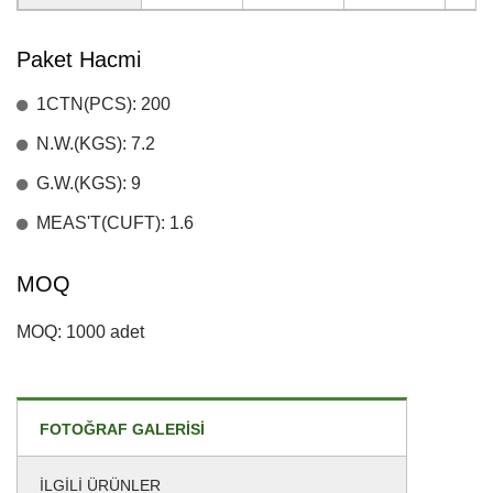
Paket Hacmi
1CTN(PCS): 200
N.W.(KGS): 7.2
G.W.(KGS): 9
MEAS'T(CUFT): 1.6
MOQ
MOQ: 1000 adet
FOTOĞRAF GALERISI
İLGILI ÜRÜNLER