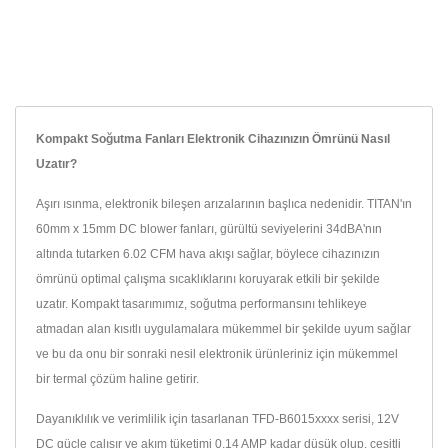
Kompakt Soğutma Fanları Elektronik Cihazınızın Ömrünü Nasıl
Uzatır?
Aşırı ısınma, elektronik bileşen arızalarının başlıca nedenidir. TITAN'ın
60mm x 15mm DC blower fanları, gürültü seviyelerini 34dBA'nın
altında tutarken 6.02 CFM hava akışı sağlar, böylece cihazınızın
ömrünü optimal çalışma sıcaklıklarını koruyarak etkili bir şekilde
uzatır. Kompakt tasarımımız, soğutma performansını tehlikeye
atmadan alan kısıtlı uygulamalara mükemmel bir şekilde uyum sağlar
ve bu da onu bir sonraki nesil elektronik ürünleriniz için mükemmel
bir termal çözüm haline getirir.
Dayanıklılık ve verimlilik için tasarlanan TFD-B6015xxxx serisi, 12V
DC güçle çalışır ve akım tüketimi 0.14 AMP kadar düşük olup, çeşitli