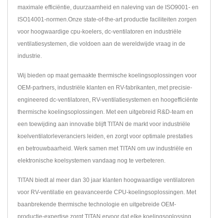
maximale efficiëntie, duurzaamheid en naleving van de ISO9001- en
ISO14001-normen.Onze state-of-the-art productie faciliteiten zorgen
voor hoogwaardige cpu-koelers, dc-ventilatoren en industriële
ventilatiesystemen, die voldoen aan de wereldwijde vraag in de
industrie.
Wij bieden op maat gemaakte thermische koelingsoplossingen voor
OEM-partners, industriële klanten en RV-fabrikanten, met precisie-
engineered dc-ventilatoren, RV-ventilatiesystemen en hoogefficiënte
thermische koelingsoplossingen. Met een uitgebreid R&D-team en
een toewijding aan innovatie blijft TITAN de markt voor industriële
koelventilatorleveranciers leiden, en zorgt voor optimale prestaties
en betrouwbaarheid. Werk samen met TITAN om uw industriële en
elektronische koelsystemen vandaag nog te verbeteren.
TITAN biedt al meer dan 30 jaar klanten hoogwaardige ventilatoren
voor RV-ventilatie en geavanceerde CPU-koelingsoplossingen. Met
baanbrekende thermische technologie en uitgebreide OEM-
productie-expertise zorgt TITAN ervoor dat elke koelingsoplossing