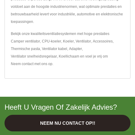
voldoet aan de hoogste industrienormen, wat optimale prestaties en
betrouwbaarheid levert voor industriële, automotive en elektronische
toepassingen.
Bekijk onze kwaliteitsventilatiesystemen met hoge prestaties
Camper ventilator
,
CPU-koeler
,
Koeler
,
Ventilator
,
Accessoires
,
Thermische pasta
,
Ventilator kabel
,
Adapter
,
Ventilator snelheidsregelaar
,
Koellichaam
en voel je vrij om
Neem contact met ons op
.
Heeft U Vragen Of Zakelijk Advies?
NEEM NU CONTACT OP!!