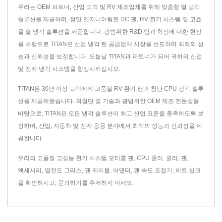
우리는 OEM 파트너, 산업 고객 및 RV 제조업체를 위해 맞춤형 열 냉각
솔루션을 제공하며, 정밀 엔지니어링된 DC 팬, RV 환기 시스템 및 고효
율 열 냉각 솔루션을 제공합니다. 광범위한 R&D 팀과 혁신에 대한 헌신
을 바탕으로 TITAN은 산업 냉각 팬 공급업체 시장을 선도하며 최적의 성
능과 신뢰성을 보장합니다. 오늘날 TITAN과 파트너가 되어 귀하의 산업
및 전자 냉각 시스템을 향상시키십시오.
TITAN은 30년 이상 고객에게 고품질 RV 환기 팬과 첨단 CPU 냉각 솔루
션을 제공해왔습니다. 최첨단 열 기술과 광범위한 OEM 제조 전문성을
바탕으로, TITAN은 모든 냉각 솔루션이 최고 산업 표준을 충족하도록 보
장하며, 산업, 자동차 및 전자 응용 분야에서 최적의 성능과 신뢰성을 제
공합니다.
우리의 고품질 고성능 환기 시스템
모터홈 팬
,
CPU 쿨러
,
쿨러
,
팬
,
액세서리
,
열전도 그리스
,
팬 케이블
,
어댑터
,
팬 속도 조절기
,
히트 싱크
을 확인하시고,
문의하기
를 주저하지 마세요.