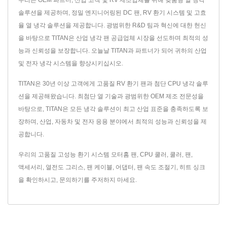
우리는 OEM 파트너, 산업 고객 및 RV 제조업체를 위해 맞춤형 열 냉각
솔루션을 제공하며, 정밀 엔지니어링된 DC 팬, RV 환기 시스템 및 고효
율 열 냉각 솔루션을 제공합니다. 광범위한 R&D 팀과 혁신에 대한 헌신
을 바탕으로 TITAN은 산업 냉각 팬 공급업체 시장을 선도하며 최적의 성
능과 신뢰성을 보장합니다. 오늘날 TITAN과 파트너가 되어 귀하의 산업
및 전자 냉각 시스템을 향상시키십시오.
TITAN은 30년 이상 고객에게 고품질 RV 환기 팬과 첨단 CPU 냉각 솔루
션을 제공해왔습니다. 최첨단 열 기술과 광범위한 OEM 제조 전문성을
바탕으로, TITAN은 모든 냉각 솔루션이 최고 산업 표준을 충족하도록 보
장하며, 산업, 자동차 및 전자 응용 분야에서 최적의 성능과 신뢰성을 제
공합니다.
우리의 고품질 고성능 환기 시스템
모터홈 팬
,
CPU 쿨러
,
쿨러
,
팬
,
액세서리
,
열전도 그리스
,
팬 케이블
,
어댑터
,
팬 속도 조절기
,
히트 싱크
을 확인하시고,
문의하기
를 주저하지 마세요.