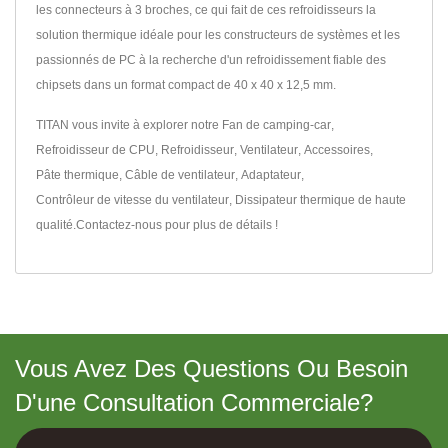
les connecteurs à 3 broches, ce qui fait de ces refroidisseurs la
solution thermique idéale pour les constructeurs de systèmes et les
passionnés de PC à la recherche d'un refroidissement fiable des
chipsets dans un format compact de 40 x 40 x 12,5 mm.
TITAN vous invite à explorer notre
Fan de camping-car
,
Refroidisseur de CPU
,
Refroidisseur
,
Ventilateur
,
Accessoires
,
Pâte thermique
,
Câble de ventilateur
,
Adaptateur
,
Contrôleur de vitesse du ventilateur
,
Dissipateur thermique
de haute
qualité.
Contactez-nous
pour plus de détails !
Vous Avez Des Questions Ou Besoin
D'une Consultation Commerciale?