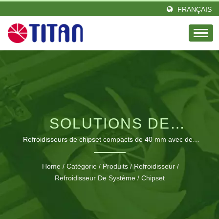
FRANÇAIS
SOLUTIONS DE
REFROIDISSEMENT
Refroidisseurs de chipset compacts de 40 mm avec des
ailettes en aluminium offrant une gestion thermique efficace
AVANCÉES POUR
pour les composants critiques du système.
Home
/
Catégorie
/
Produits
/
Refroidisseur
/
CHIPSET AVEC
Refroidisseur De Système / Chipset
TECHNOLOGIE À