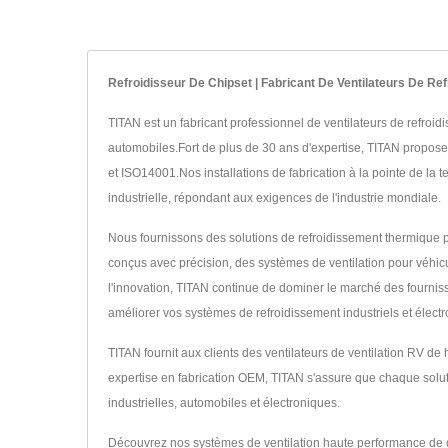
Refroidisseur De Chipset | Fabricant De Ventilateurs De Re
TITAN est un fabricant professionnel de ventilateurs de refroid
automobiles.Fort de plus de 30 ans d'expertise, TITAN propos
et ISO14001.Nos installations de fabrication à la pointe de la 
industrielle, répondant aux exigences de l'industrie mondiale.
Nous fournissons des solutions de refroidissement thermique per
conçus avec précision, des systèmes de ventilation pour véhic
l'innovation, TITAN continue de dominer le marché des fourniss
améliorer vos systèmes de refroidissement industriels et élect
TITAN fournit aux clients des ventilateurs de ventilation RV d
expertise en fabrication OEM, TITAN s'assure que chaque soluti
industrielles, automobiles et électroniques.
Découvrez nos systèmes de ventilation haute performance de 