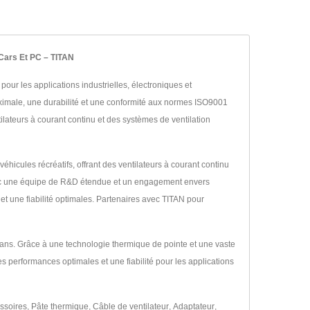
-Cars Et PC – TITAN
our les applications industrielles, électroniques et
ximale, une durabilité et une conformité aux normes ISO9001
ilateurs à courant continu et des systèmes de ventilation
éhicules récréatifs, offrant des ventilateurs à courant continu
 Avec une équipe de R&D étendue et un engagement envers
et une fiabilité optimales. Partenaires avec TITAN pour
0 ans. Grâce à une technologie thermique de pointe et une vaste
s performances optimales et une fiabilité pour les applications
ssoires
,
Pâte thermique
,
Câble de ventilateur
,
Adaptateur
,