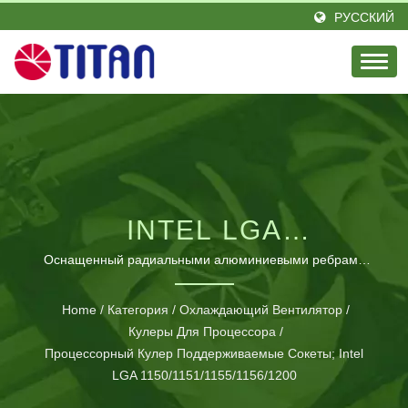
РУССКИЙ
INTEL LGA
1155/1156/1200 -
Оснащенный радиальными алюминиевыми ребрами
охлаждения и бесшумным вентилятором, этот кулер для
НИЗКОПРОФИЛЬНЫЙ
ЦП может централизовать воздушный поток и
Home
/
Категория
/
Охлаждающий Вентилятор
/
эффективно улучшить рассеивание тепла. / Компания
ВОЗДУШНЫЙ
Кулеры Для Процессора
/
Titan основанна в 1989 году в Тайване, является
Процессорный Кулер Поддерживаемые Сокеты; Intel
ОХЛАДИТЕЛЬ ЦП С
выдающимся лидером в области охлаждения
LGA 1150/1151/1155/1156/1200
процессора с энтузиазмом и элитной инженерной