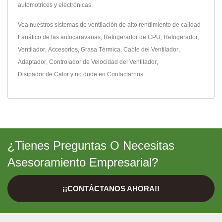
automotrices y electrónicas.
Vea nuestros sistemas de ventilación de alto rendimiento de calidad
Fanático de las autocaravanas
,
Refrigerador de CPU
,
Refrigerador
,
Ventilador
,
Accesorios
,
Grasa Térmica
,
Cable del Ventilador
,
Adaptador
,
Controlador de Velocidad del Ventilador
,
Disipador de Calor
y no dude en
Contactarnos
.
¿Tienes Preguntas O Necesitas
Asesoramiento Empresarial?
¡¡CONTÁCTANOS AHORA!!