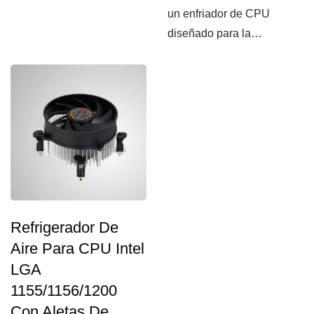
plataforma Intel LGA 1155 /
un enfriador de CPU
1156...
diseñado para la
plataforma Intel LGA 1155 /
1156...
Refrigerador De
Aire Para CPU Intel
LGA
1155/1156/1200
Con Aletas De