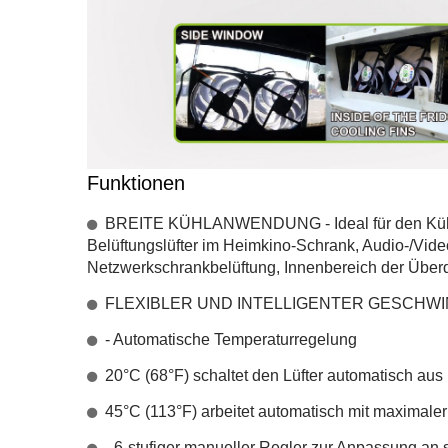
Funktionen
BREITE KÜHLANWENDUNG - Ideal für den Kühlsc
Belüftungslüfter im Heimkino-Schrank, Audio-/Vid
Netzwerkschrankbelüftung, Innenbereich der Üb
FLEXIBLER UND INTELLIGENTER GESCHW
- Automatische Temperaturregelung
20°C (68°F) schaltet den Lüfter automatisch aus
45°C (113°F) arbeitet automatisch mit maximale
- 6-stufiger manueller Regler zur Anpassung an 