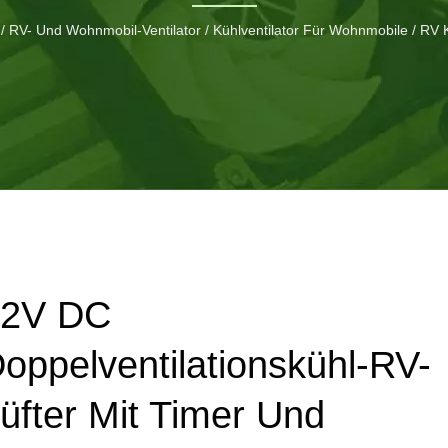
/
RV- Und Wohnmobil-Ventilator
/
Kühlventilator Für Wohnmobile
/
RV K
12V DC
oppelventilationskühl-RV-
üfter Mit Timer Und