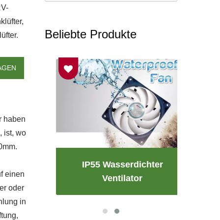
RV-
lüfter,
Beliebte Produkte
üfter.
AGEN
ir haben
 ist, wo
40mm.
ator
IP55 Wasserdichter
RV-
uf einen
Ventilator
er oder
hlung in
tung,