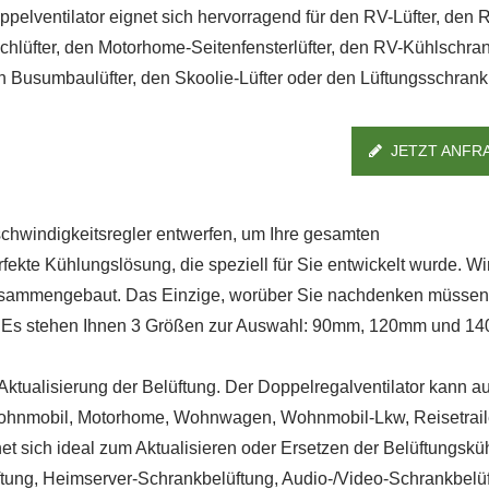
ppelventilator eignet sich hervorragend für den RV-Lüfter, den 
chlüfter, den Motorhome-Seitenfensterlüfter, den RV-Kühlschrank
n Busumbaulüfter, den Skoolie-Lüfter oder den Lüftungsschrankl
JETZT ANFR
chwindigkeitsregler entwerfen, um Ihre gesamten
rfekte Kühlungslösung, die speziell für Sie entwickelt wurde. W
s zusammengebaut. Das Einzige, worüber Sie nachdenken müssen,
en. Es stehen Ihnen 3 Größen zur Auswahl: 90mm, 120mm und 1
IP55 Wasserdichter
RV-Kühlschrankventil
 Aktualisierung der Belüftung. Der Doppelregalventilator kann a
Ventilator
 Wohnmobil, Motorhome, Wohnwagen, Wohnmobil-Lkw, Reisetrail
t sich ideal zum Aktualisieren oder Ersetzen der Belüftungskü
tung, Heimserver-Schrankbelüftung, Audio-/Video-Schrankbelüf