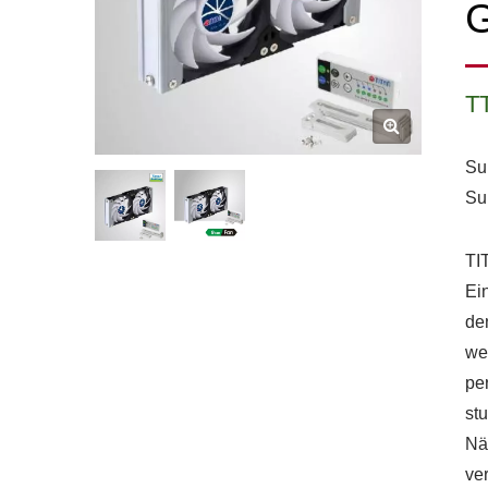
G
T
Su
Su
TI
Ei
de
we
pe
st
Nä
ve