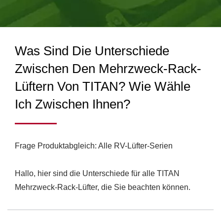
WIE WÄHLE ICH
glorreichen Ruf und Vertrauen. Wir haben die
Produktionslinien erweitert, um verschiedenen
ZWISCHEN IHNEN? |
Anforderungen gerecht zu werden, und eine
HOCHLEISTUNGS-
Produktionsstätte in Guang Dong, China, errichtet, die über
Was Sind Die Unterschiede
460 Mitarbeiter verfügt und monatlich mindestens 1,2
KÜHLVENTILATOREN &
Millionen Einheiten produziert.
Zwischen Den Mehrzweck-Rack-
CPU-KÜHLER FÜR
Lüftern Von TITAN? Wie Wähle
INDUSTRIELLE & RV-
Ich Zwischen Ihnen?
NUTZUNG | TITAN
Frage Produktabgleich: Alle RV-Lüfter-Serien
Hallo, hier sind die Unterschiede für alle TITAN
Mehrzweck-Rack-Lüfter, die Sie beachten können.