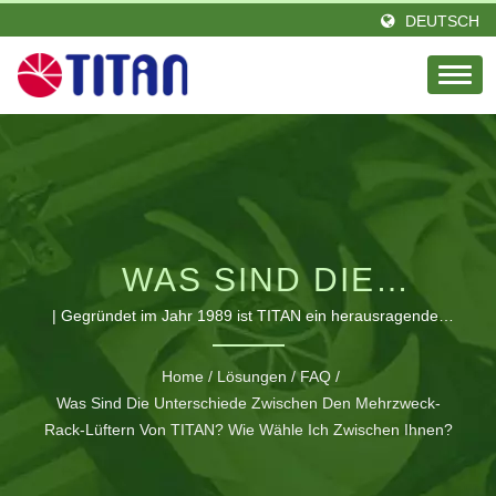
DEUTSCH
WAS SIND DIE
UNTERSCHIEDE
| Gegründet im Jahr 1989 ist TITAN ein herausragender
Marktführer im Bereich der Wärmetechnik mit einer
ZWISCHEN DEN
Leidenschaft und einem Elite-Team von Ingenieuren. Mit
Home
/
Lösungen
/
FAQ
/
Sitz in Taiwan und einer Niederlassung in Deutschland
Was Sind Die Unterschiede Zwischen Den Mehrzweck-
MEHRZWECK-RACK-
gegründet. TITAN hat eine große Anzahl von
Rack-Lüftern Von TITAN? Wie Wähle Ich Zwischen Ihnen?
LÜFTERN VON TITAN?
Vertriebspartnern in verschiedenen Regionen weltweit.
Unsere Produkte sind weltweit bekannt und genießen einen