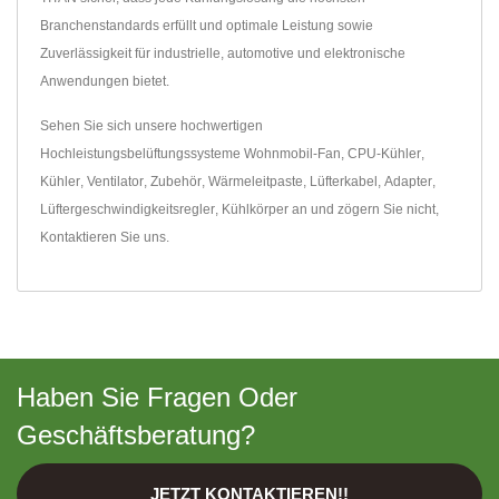
Branchenstandards erfüllt und optimale Leistung sowie
Zuverlässigkeit für industrielle, automotive und elektronische
Anwendungen bietet.
Sehen Sie sich unsere hochwertigen
Hochleistungsbelüftungssysteme
Wohnmobil-Fan
,
CPU-Kühler
,
Kühler
,
Ventilator
,
Zubehör
,
Wärmeleitpaste
,
Lüfterkabel
,
Adapter
,
Lüftergeschwindigkeitsregler
,
Kühlkörper
an und zögern Sie nicht,
Kontaktieren Sie uns
.
Haben Sie Fragen Oder
Geschäftsberatung?
JETZT KONTAKTIEREN!!