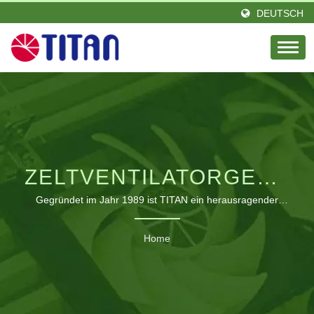
DEUTSCH
ZELTVENTILATORGESUC
B2B KÜHLGEBLÄSE
Gegründet im Jahr 1989 ist TITAN ein herausragender
Marktführer im Bereich der Wärmetechnik mit einer
HERSTELLER |
Leidenschaft und einem Elite-Team von Ingenieuren. Mit
Home
Sitz in Taiwan und einer Niederlassung in Deutschland
INDUSTRIE-,
gegründet. TITAN hat eine große Anzahl von
WOHNMOBIL- & PC-
Vertriebspartnern in verschiedenen Regionen weltweit.
Unsere Produkte sind weltweit bekannt und genießen einen