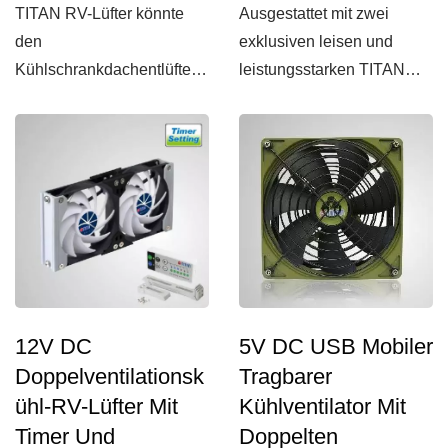
TITAN RV-Lüfter könnte
Ausgestattet mit zwei
den
exklusiven leisen und
Kühlschrankdachentlüfter
leistungsstarken TITAN
anpassen, um die
Lüftern und einem
Zirkulation des
Geschwindigkeitsregler,...
Wohnmobilkühlschranks...
12V DC
5V DC USB Mobiler
Doppelventilationsk
Tragbarer
Ühl-RV-Lüfter Mit
Kühlventilator Mit
Timer Und
Doppelten