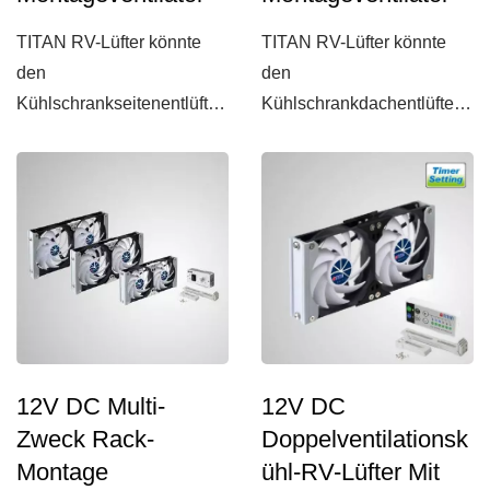
TITAN RV-Lüfter könnte
TITAN RV-Lüfter könnte
den
den
Kühlschrankseitenentlüfter
Kühlschrankdachentlüfter
anpassen, um die
anpassen, um die
Zirkulation des
Zirkulation des
Wohnmobilkühlschranks...
Wohnmobilkühlschranks...
12V DC Multi-
12V DC
Zweck Rack-
Doppelventilationsk
Montage
Ühl-RV-Lüfter Mit