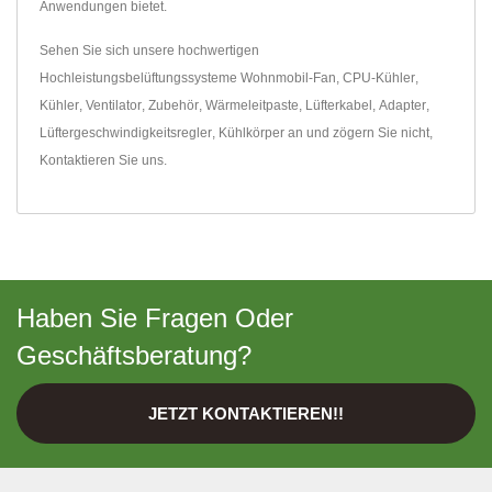
Anwendungen bietet.
Sehen Sie sich unsere hochwertigen
Hochleistungsbelüftungssysteme
Wohnmobil-Fan
,
CPU-Kühler
,
Kühler
,
Ventilator
,
Zubehör
,
Wärmeleitpaste
,
Lüfterkabel
,
Adapter
,
Lüftergeschwindigkeitsregler
,
Kühlkörper
an und zögern Sie nicht,
Kontaktieren Sie uns
.
Haben Sie Fragen Oder
Geschäftsberatung?
JETZT KONTAKTIEREN!!