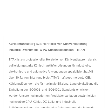
Kühlschranklüfter | B2B-Hersteller Von Kühlventilatoren |
Industrie-, Wohnmobil- & PC-Kühlungslösungen – TITAN
TITAN ist ein professioneller Hersteller von Kühlventilatoren, der sich
auf leistungsstarke Kühlschranklüfter Lösungen für industrielle,
elektronische und automotive Anwendungen spezialisiert hat.Mit
über 30 Jahren Erfahrung bietet TITAN maßgeschneiderte OEM-
Kühlungslösungen, die für maximale Effizienz, Langlebigkeit und die
Einhaltung der ISO9001- und ISO14001-Standards entwickelt
wurden.Unsere hochmodernen Produktionsanlagen gewährleisten
hochwertige CPU-Kühler, DC-Lüfter und industrielle
Belüftungssysteme, die den globalen Anforderungen der Industrie