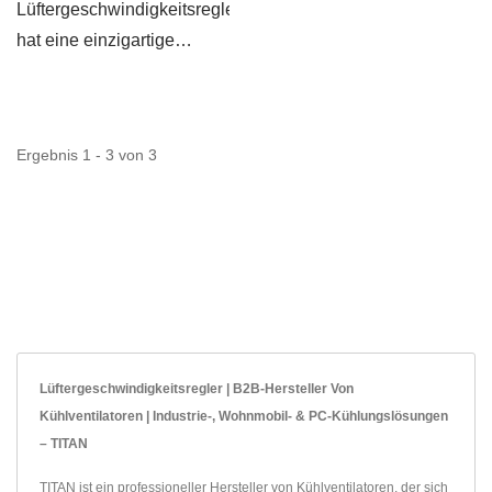
Lüftergeschwindigkeitsregler
hat eine einzigartige
Funktion: 12V/24V-
Eingang mit
automatischer...
Ergebnis 1 - 3 von 3
Lüftergeschwindigkeitsregler | B2B-Hersteller Von
Kühlventilatoren | Industrie-, Wohnmobil- & PC-Kühlungslösungen
– TITAN
TITAN ist ein professioneller Hersteller von Kühlventilatoren, der sich