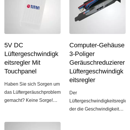
5V DC
Computer-Gehäuse
Lüftergeschwindigk
3-Poliger
Eitsregler Mit
Geräuschreduzierer
Touchpanel
Lüftergeschwindigk
Eitsregler
Haben Sie sich Sorgen um
das Lüftergeräuschproblem
Der
gemacht? Keine Sorge!
Lüftergeschwindigkeitsregler,
Das ist es, was Sie
der die Geschwindigkeit
brauchen:...
anpassen kann, um den
Lärm des Lüfters...