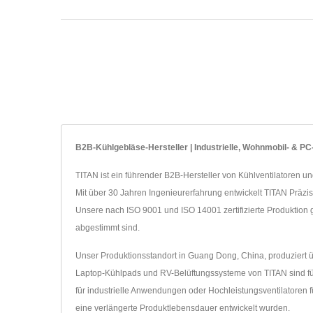
B2B-Kühlgebläse-Hersteller | Industrielle, Wohnmobil- & P
TITAN ist ein führender B2B-Hersteller von Kühlventilatoren u
Mit über 30 Jahren Ingenieurerfahrung entwickelt TITAN Präz
Unsere nach ISO 9001 und ISO 14001 zertifizierte Produktion g
abgestimmt sind.
Unser Produktionsstandort in Guang Dong, China, produziert ü
Laptop-Kühlpads und RV-Belüftungssysteme von TITAN sind für
für industrielle Anwendungen oder Hochleistungsventilatoren 
eine verlängerte Produktlebensdauer entwickelt wurden.