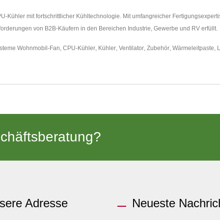
PU-Kühler mit fortschrittlicher Kühltechnologie. Mit umfangreicher Fertigungsexp
Anforderungen von B2B-Käufern in den Bereichen Industrie, Gewerbe und RV erfüllt.
ysteme
Wohnmobil-Fan
,
CPU-Kühler
,
Kühler
,
Ventilator
,
Zubehör
,
Wärmeleitpaste
,
L
chäftsberatung?
sere Adresse
Neueste Nachric