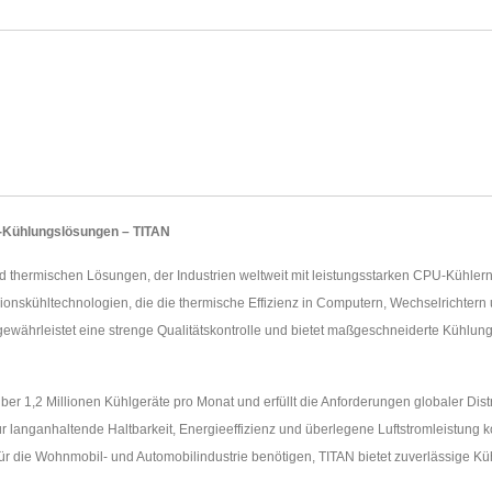
C-Kühlungslösungen – TITAN
nd thermischen Lösungen, der Industrien weltweit mit leistungsstarken CPU-Kühlern
isionskühltechnologien, die die thermische Effizienz in Computern, Wechselricht
ewährleistet eine strenge Qualitätskontrolle und bietet maßgeschneiderte Kühlung
ber 1,2 Millionen Kühlgeräte pro Monat und erfüllt die Anforderungen globaler Di
 langanhaltende Haltbarkeit, Energieeffizienz und überlegene Luftstromleistung 
für die Wohnmobil- und Automobilindustrie benötigen, TITAN bietet zuverlässige Kü