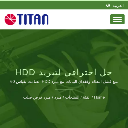
العربية
حل احترافي لتبريد HDD
لحماية البيانات
منع فشل النظام وفقدان البيانات مع مبرد HDD الصامت بقياس 60
مم من TITAN المصمم لأقراص 3.5" الصلبة
Home
/
الفئة
/
المنتجات
/
مبرد
/
مبرد قرص صلب