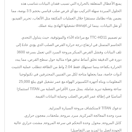
يمنع الأعطال المتعلقة بالحرارة التي تسبب فقدان البيانات.تتناسب هذه
الحلول المبردة سهلة التركيب مع أي قرص صلب قياسي بحجم 3.5 بوصة، مما
يضمن بقاء نظامك مستقرًا خلال العمليات المكثفة مثل الألعاب، تحرير الفيديو،
أو نقل البيانات، بينما لن disrupt تشغيلها الهادئ بيئة عملك.
تم تصميم TTC-HD11 مع مراعاة الأداء والموثوقية، حيث يتناول التحدي
الحاسم المتمثل في ارتفاع درجة حرارة القرص الصلب الذي يؤدي عادةً إلى
تلف البيانات وفشل القرص المبكر.مروحة المبرد التي تعمل بسرعة 3600
دورة في الدقيقة تخلق أنماط تدفق هواء مثالية حول سطح القرص، مما يبدد
الحرارة بكفاءة بينما تستهلك فقط 2.04 واط من الطاقة.تتطلب عملية التثبيت
أدوات خاصة، مما يجعلها متاحة لكل من الفنيين المحترفين في تكنولوجيا
المعلومات وبناة أجهزة الكمبيوتر الهواة.مع عمر تشغيل قوي يبلغ 25,000
ساعة وتغطية تبريد شاملة، يمثل مبرد الأقراص الصلبة من TITAN استثمارًا
أساسيًا في إطالة عمر القرص الصلب وحماية البيانات القيمة.
تدعوك TITAN لاستكشاف
مروحة السيارة المنزلية
,
مبرد وحدة المعالجة المركزية
,
مبرد
,
مروحة
,
ملحقات
,
معجون حراري
,
كابل المروحة
,
محول
,
وحدة التحكم في سرعة المروحة
,
مشتت حراري
عالية
الجودة.
اتصل بنا
لمزيد من التفاصيل!