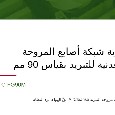
ة شبكة أصابع المروحة
نية للتبريد بقياس 90 مم
TC-FG90M
AirCleanse: نقِّ الهواء، برد النظام!