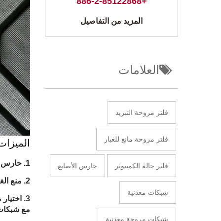
+886-2-85122868
المزيد من التفاصيل
العلامات
فلتر مروحة التبريد
فلتر مروحة مانع للغبار
الميزات
حارس ا
فلتر حالة الكمبيوتر
حارس الأصابع
منع الغ
شبكات معدنية
اختيار 
مع شبكات تهوية مع
شبكات مروحة معدنية