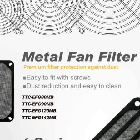
مروحة ثلاجة RV
مروحة مقاومة للماء IP55