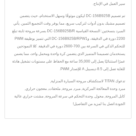
سير العمل في الإنتاج.
تم تصميم DC-156B925B ليكون موثوقًا وسهل الاستخدام، حيث يتضمن
تصميم مشبك بدون أدوات لتركيب سريع، مما يوفر وقت التجميع الثمين. يأتي
المبرد بنسختين: النسخة القياسية DC-156B925B/R بسرعة مروحة ثابتة تبلغ
2200 دورة في الدقيقة، وDC-156B925B/RPW1 التي تتميز بوظيفة PWM
للتحكم الذكي في السرعة بين 700-2600 دورة في الدقيقة. كلا النموذجين
يستخدمان تصميمنا المتميز الذي يتضمن كرة واحدة ومحمل واحد، مما يضمن
عمرًا استثنائيًا يصل إلى 35,000 ساعة مع الحفاظ على مستويات تشغيل هادئة
للغاية تصل إلى 8.5 ديسيبل A للإصدار PWM.
تدعوك TITAN لاستكشاف
مروحة السيارة المنزلية
,
مبرد وحدة المعالجة المركزية
,
مبرد
,
مروحة
,
ملحقات
,
معجون حراري
,
كابل المروحة
,
محول
,
وحدة التحكم في سرعة المروحة
,
مشتت حراري
عالية
الجودة.
اتصل بنا
لمزيد من التفاصيل!