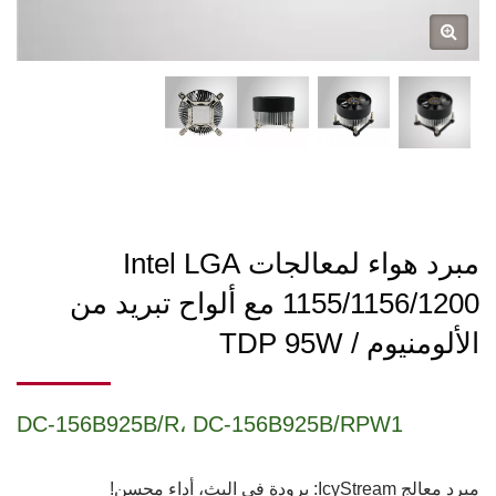
مبرد هواء لمعالجات Intel LGA
1155/1156/1200 مع ألواح تبريد من
الألومنيوم / TDP 95W
DC-156B925B/R، DC-156B925B/RPW1
مبرد معالج IcyStream: برودة في البث، أداء محسن!