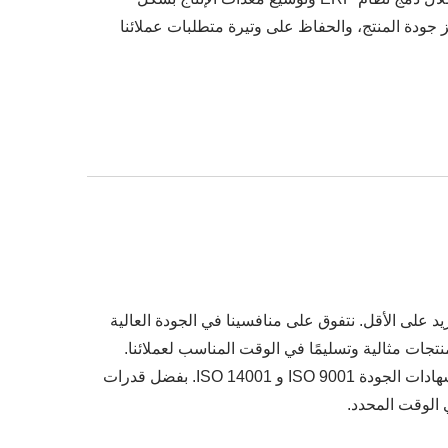
امت TITAN بتعزيز جودة المنتج، والحفاظ على وتيرة متطلبات عملائنا
موظفًا وينتج شهريًا أكثر من 1.2 مليون وحدة من مروحة التبريد على الأقل. نتفوق على منافسينا في الجودة العالية
اءات الاختبار الموثوقة والقدرة الإنتاجية الكافية، يمكن لـ TITAN أن تضمن دائمًا منتجات مثالية وتسليمًا في الوقت المناسب لعملائنا.
لضمان جودة المنتج المستقرة، تلبي جميع المنتجات المصنعة بواسطة TITAN معايير وشهادات CE و TUV و UL، بالإضافة إلى شهادات الجودة ISO 9001 و ISO 14001. بفضل قدرات
ي الوقت المحدد.