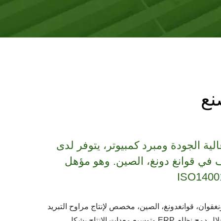
نع
الية الجودة ومبرد كمبيوتر، يتوفر لدى
ترف في قوانغ دونغ، الصين. وهو مؤهل
 دونغقوان، قوانغدونغ، الصين، مخصص لإنتاج مراوح التبريد
والمشعات والمبردات. من خلال دمج نظام ERP وتوسيع معدات الإنتاج بشكل