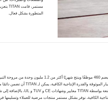
مستمر، ق
المتطورة بشكل فعال.
TITAN يمتلك مصنع التصنيع في قوانغدونغ، الصين، الذي يضم 460 
والخدمة. بفضل قدرتها المصنعية المتميزة وإجر
 الإنتاجية الكافية، نوفر بشكل مستمر منتجات مرضية للعملاء وتسليمها ف