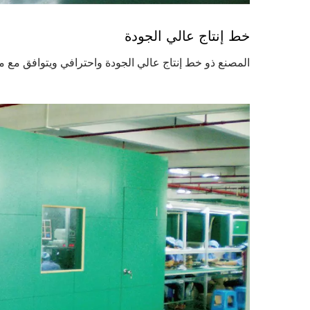
خط إنتاج عالي الجودة
المصنع ذو خط إنتاج عالي الجودة واحترافي ويتوافق مع معايير CE و TUV و UL و 01