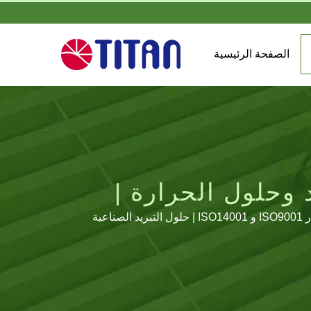
الصفحة الرئيسية
 وحلول الحرارة |
لإنتاج مروحة تبريد عالية الجودة ومبرد كمبيوتر، يتوفر لدى TITAN مصنع محترف في قوانغ دونغ، الصين. وهو مؤهل بمعيار ISO9001 و ISO14001 | حلول التبريد الصناعية