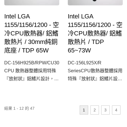
Intel LGA
Intel LGA
1155/1156/1200 - 空
1155/1156/1200 - 空
冷CPU散熱器/ 鋁鰭
冷CPU散熱器/ 鋁鰭
散熱片 / 30mm純銅
散熱片 / TDP
底座 / TDP 65W
65~73W
DC-156H925B/RPW/CU30
DC-156L925X/R
CPU 散熱器整體採用特殊
SeriesCPU散熱器整體採用
『放射狀』鋁鰭片設計，有
特殊『放射狀』鋁鰭片設
效集中風的流場，更搭配超
計，有效集中風的流場，更
靜音風扇與30mm純銅底
搭配超靜音風扇與純銅底
座，增加導熱力，大幅提高
座，增加導熱力，大幅提高
結果 1 - 12 的 47
1
2
3
4
整體CPU散熱效能，為一
整體CPU散熱效能，為一
款經濟實惠的電腦CPU散
款經濟實惠的電腦CPU散
熱器選擇。
熱器選擇。