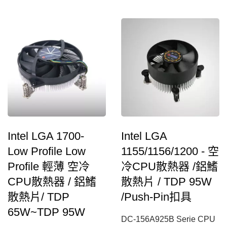
整體採用特殊『放射狀』鋁
整體採用特殊『放射狀』鋁
鰭片，有效集中風的流場，
鰭片，有效集中風的流場，
更搭配倒吊式超靜音鐮刀風
更搭配倒吊式超靜音鐮刀風
扇，大幅提高整體CPU散
扇，大幅提高整體CPU散
熱效能，並針對散熱器背板
熱效能，並針對散熱器背板
部分做重點強化，讓您使用
部分做重點強化，讓您使用
時能避免主機板變形，耐用
時能避免主機板變形，耐用
度更升級。輕巧不佔空間，
度更升級。輕巧不佔空間，
適用各式小型機殼，應用多
適用各式小型機殼，應用多
Intel LGA 1700-
Intel LGA
元，為一款不容錯過的高
元，為一款不容錯過的高
Low Profile Low
1155/1156/1200 - 空
CP值電腦散熱器選擇。
CP值電腦散熱器選擇。
Profile 輕薄 空冷
冷CPU散熱器 /鋁鰭
CPU散熱器 / 鋁鰭
散熱片 / TDP 95W
散熱片/ TDP
/Push-Pin扣具
65W~TDP 95W
DC-156A925B Serie CPU