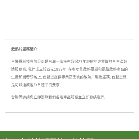
散熱片服務簡介
台騰恩科技有限公司是台灣一家擁有超過27年經驗的專業散熱片生產製
造服務商. 我們成立於西元1989年, 在多功能散熱風扇和電腦散熱產品的
生產和開發領域上, 台騰恩提供專業高品質的散熱片製造服務, 台騰恩總
是可以達成客戶各種品質要求
台騰恩邀請您立即瀏覽我們各項產品服務並
立即聯絡我們
.