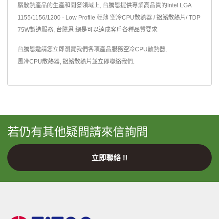
腦散熱產品的生產和開發領域上, 台騰恩提供專業高品質的Intel LGA
1155/1156/1200 - Low Profile 輕薄 空冷CPU散熱器 / 鋁鰭散熱片/ TDP
75W製造服務, 台騰恩 總是可以達成客戶各種品質要求
台騰恩邀請您立即瀏覽我們各項產品服務
空冷CPU散熱器
,
風冷CPU散熱器
,
鋁鰭散熱片
並
立即聯絡我們
.
若仍有其他疑問請來信詢問
立即聯絡 !!