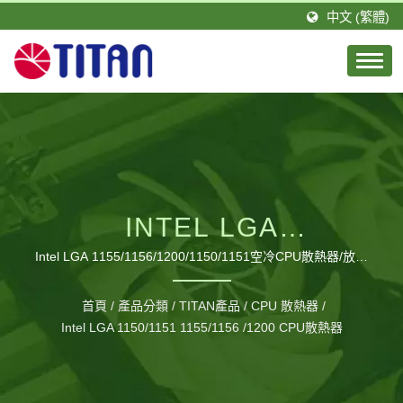
中文 (繁體)
INTEL LGA
1155/1156/1200 - LOW
Intel LGA 1155/1156/1200/1150/1151空冷CPU散熱器/放射
狀鋁鰭散熱片 / 台騰恩科技有限公司是由一群積極且具有專業
PROFILE 輕薄 空冷CPU
技術的團隊所組成。TITAN的總公司設立於台灣，分公司則設
首頁
/
產品分類
/
TITAN產品
/
CPU 散熱器
/
立於德國，並在大陸廣東省擁有1間工廠，佔地約20,000平方
散熱器 / 鋁鰭散熱片/ TDP
Intel LGA 1150/1151 1155/1156 /1200 CPU散熱器
公尺以及約460位員工，每月可生產120萬個風扇。
75W