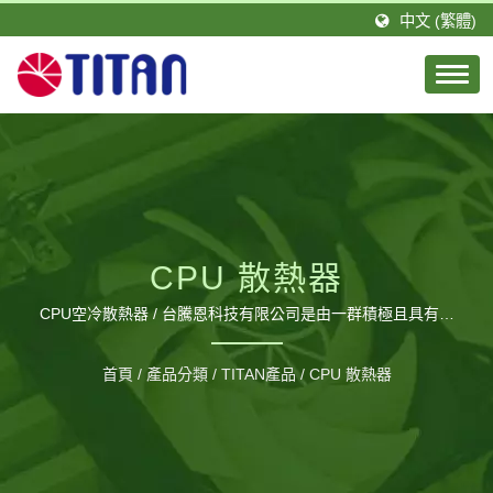
中文 (繁體)
CPU 散熱器
CPU空冷散熱器 / 台騰恩科技有限公司是由一群積極且具有專
業技術的團隊所組成。TITAN的總公司設立於台灣，分公司則
設立於德國，並在大陸廣東省擁有1間工廠，佔地約20,000平
首頁
/
產品分類
/
TITAN產品
/
CPU 散熱器
方公尺以及約460位員工，每月可生產120萬個風扇。