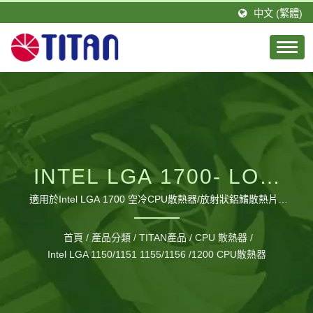
中文 (繁體)
INTEL LGA 1700- LOW
PROFILE LOW PROFILE
適用於Intel LGA 1700 空冷CPU散熱器/放射狀鋁鰭散熱片 /
台騰恩科技有限公司是由一群積極且具有專業技術的團隊所組
輕薄 空冷CPU散熱器 / 鋁
成。TITAN的總公司設立於台灣，分公司則設立於德國，並在
首頁
/
產品分類
/
TITAN產品
/
CPU 散熱器
/
大陸廣東省擁有1間工廠，佔地約20,000平方公尺以及約460
鰭散熱片/ TDP 65W~TDP
Intel LGA 1150/1151 1155/1156 /1200 CPU散熱器
位員工，每月可生產120萬個風扇。
95W