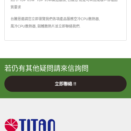
熱片/ TDP 65W~TDP 95W製造服務, 台騰恩 總是可以達成客戶各種品
質要求
台騰恩邀請您立即瀏覽我們各項產品服務
空冷CPU散熱器
,
風冷CPU散熱器
,
鋁鰭散熱片
並
立即聯絡我們
.
若仍有其他疑問請來信詢問
立即聯絡 !!