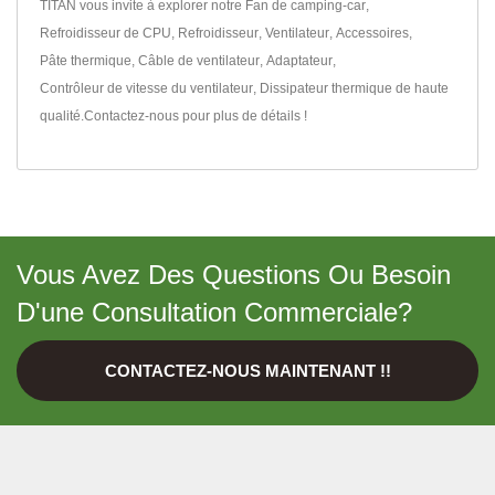
TITAN vous invite à explorer notre
Fan de camping-car
,
Refroidisseur de CPU
,
Refroidisseur
,
Ventilateur
,
Accessoires
,
Pâte thermique
,
Câble de ventilateur
,
Adaptateur
,
Contrôleur de vitesse du ventilateur
,
Dissipateur thermique
de haute
qualité.
Contactez-nous
pour plus de détails !
Vous Avez Des Questions Ou Besoin
D'une Consultation Commerciale?
CONTACTEZ-NOUS MAINTENANT !!