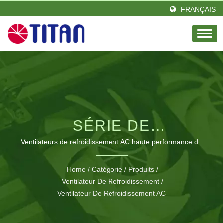
FRANÇAIS
SÉRIE DE
VENTILATEURS DE
Ventilateurs de refroidissement AC haute performance de
110 mm x 110 mm x 25 mm avec une capacité de flux d'air
REFROIDISSEMENT AC
de 46 CFM pour des applications de gestion thermique
Home
/
Catégorie
/
Produits
/
critiques.
PROFESSIONNELS
Ventilateur De Refroidissement
/
Ventilateur De Refroidissement AC
POUR APPLICATIONS