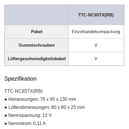
TTC-NC65TX(RB)
N
Paket
Einzelhandelsverpackung
Gummischrauben
V
Lüftergeschwindigkeitskabel
V
Spezifikation
TTC-NC65TX(RB)
● Abmessungen: 78 x 95 x 130 mm
● Lüfterabmessungen: 80 x 80 x 25 mm
● Nennspannung: 12 V
● Nennstrom: 0,11 A