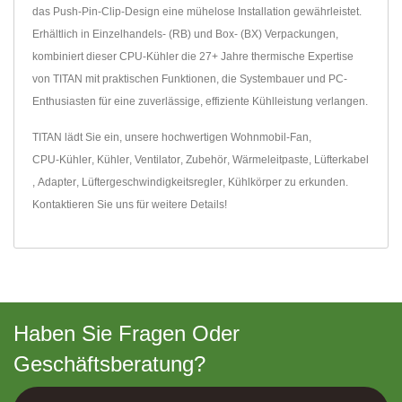
das Push-Pin-Clip-Design eine mühelose Installation gewährleistet.
Erhältlich in Einzelhandels- (RB) und Box- (BX) Verpackungen,
kombiniert dieser CPU-Kühler die 27+ Jahre thermische Expertise
von TITAN mit praktischen Funktionen, die Systembauer und PC-
Enthusiasten für eine zuverlässige, effiziente Kühlleistung verlangen.
TITAN lädt Sie ein, unsere hochwertigen
Wohnmobil-Fan
,
CPU-Kühler
,
Kühler
,
Ventilator
,
Zubehör
,
Wärmeleitpaste
,
Lüfterkabel
,
Adapter
,
Lüftergeschwindigkeitsregler
,
Kühlkörper
zu erkunden.
Kontaktieren Sie uns
für weitere Details!
Haben Sie Fragen Oder
Geschäftsberatung?