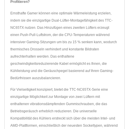
Profitieren?
Ernsthafte Gamer können eine optimale Wärmeleistung erzielen,
indem sie die einzigartige Dual-Lüfter-Montagefähigkeit des TTC-
NC65TX nutzen. Das Hinzufügen eines zweiten Lüfters erzeugt
einen Push-Pull-Luftstrom, der die CPU-Temperaturen während
intensiver Gaming-Sitzungen um bis zu 15 % senken kann, wodurch
thermisches Drosseln verhindert und konstante Bildraten
aufrechterhalten werden. Das enthaltene
geschwindigkeitsreduzierende Kabel ermöglicht es Ihnen, die
Kühlleistung und die Geräuschpegel basierend auf Ihren Gaming-
Bedürfnissen auszubalancieren.
Für Vielseitigkeit konzipiert, bietet die TTC-NC65TX-Serie eine
einzigartige Möglichkeit zur Montage von zwei Lüftern mit
enthaltenen vibrationsdämpfenden Gummischrauben, die das
Betriebsgeräusch erheblich reduzieren. Die universelle
Kompatibilität des Kühlers erstreckt sich über die meisten Intel- und
AMD-Plattformen, einschließlich der neuesten Sockeltypen, während