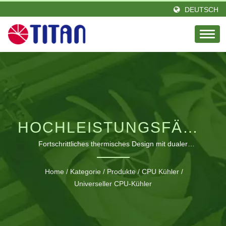
DEUTSCH
HOCHLEISTUNGSFÄHIGE
UNIVERSELLE CPU-
Fortschrittliches thermisches Design mit dualer
Lüfterfunktion für optimales CPU-Temperaturmanagement
KÜHLUNGSLÖSUNG
Home
/
Kategorie
/
Produkte
/
CPU Kühler
/
Universeller CPU-Kühler