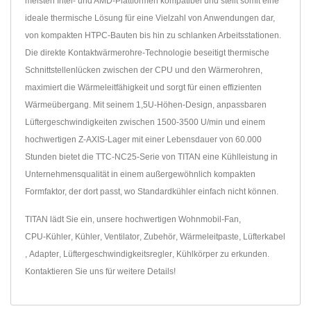
meisten Intel- und AMD-Plattformen kompatibel und stellt somit eine
ideale thermische Lösung für eine Vielzahl von Anwendungen dar,
von kompakten HTPC-Bauten bis hin zu schlanken Arbeitsstationen.
Die direkte Kontaktwärmerohre-Technologie beseitigt thermische
Schnittstellenlücken zwischen der CPU und den Wärmerohren,
maximiert die Wärmeleitfähigkeit und sorgt für einen effizienten
Wärmeübergang. Mit seinem 1,5U-Höhen-Design, anpassbaren
Lüftergeschwindigkeiten zwischen 1500-3500 U/min und einem
hochwertigen Z-AXIS-Lager mit einer Lebensdauer von 60.000
Stunden bietet die TTC-NC25-Serie von TITAN eine Kühlleistung in
Unternehmensqualität in einem außergewöhnlich kompakten
Formfaktor, der dort passt, wo Standardkühler einfach nicht können.
TITAN lädt Sie ein, unsere hochwertigen
Wohnmobil-Fan
,
CPU-Kühler
,
Kühler
,
Ventilator
,
Zubehör
,
Wärmeleitpaste
,
Lüfterkabel
,
Adapter
,
Lüftergeschwindigkeitsregler
,
Kühlkörper
zu erkunden.
Kontaktieren Sie uns
für weitere Details!