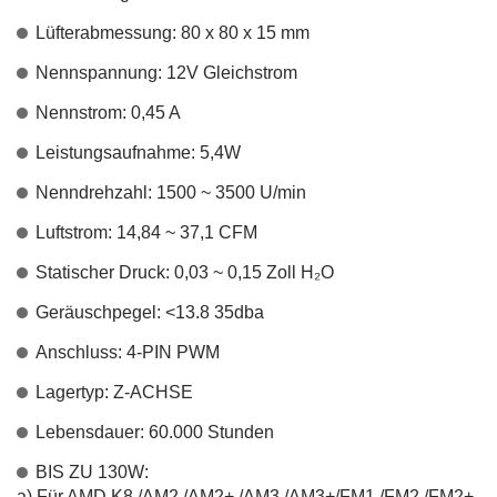
Lüfterabmessung: 80 x 80 x 15 mm
Nennspannung: 12V Gleichstrom
Nennstrom: 0,45 A
Leistungsaufnahme: 5,4W
Nenndrehzahl: 1500 ~ 3500 U/min
Luftstrom: 14,84 ~ 37,1 CFM
Statischer Druck: 0,03 ~ 0,15 Zoll H₂O
Geräuschpegel: <13.8 35dba
Anschluss: 4-PIN PWM
Lagertyp: Z-ACHSE
Lebensdauer: 60.000 Stunden
BIS ZU 130W:
a) Für AMD K8 /AM2 /AM2+ /AM3 /AM3+/FM1 /FM2 /FM2+