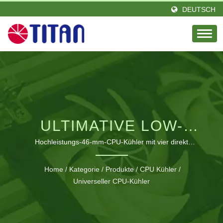
DEUTSCH
ULTIMATIVE LOW-
PROFILE-
Hochleistungs-46-mm-CPU-Kühler mit vier direkt
kontaktierenden Heatpipes, die außergewöhnliches
KÜHLUNGSLÖSUNG
Wärmemanagement in kompakten HTPC-Gehäusen
Home
/
Kategorie
/
Produkte
/
CPU Kühler
/
bieten.
Universeller CPU-Kühler
FÜR
PLATZBESCHRÄNKTE