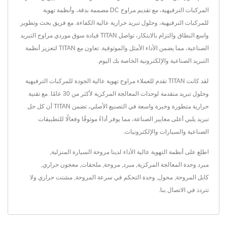
المركبات الترفيهية، مع تقديم مراوح DC مصممة بدقة، وأنظمة تهوية
للمركبات الترفيهية، وحلول تبريد حرارية عالية الكفاءة. مع فريق بحث وتطوير
واسع النطاق والتزام بالابتكار، تواصل TITAN قيادة سوق موردي مراوح التبريد
الصناعية، مما يضمن الأداء الأمثل والموثوقية. تعاون مع TITAN لتعزيز أنظمة
التبريد الصناعية والإلكترونية الخاصة بك اليوم.
لقد كانت TITAN تقدم للعملاء مراوح تهوية عالية الجودة للمركبات الترفيهية
وحلول تبريد متقدمة لوحدات المعالجة المركزية لأكثر من 30 عامًا. مع تقنية
حرارية متطورة وخبرة واسعة في التصنيع الأصلي، تضمن TITAN أن كل حل
تبريد يلبي أعلى معايير الصناعة، مما يوفر أداءً موثوقًا وفعالًا للتطبيقات
الصناعية والسيارات والإلكترونيات.
اطلع على أنظمة التهوية عالية الأداء لدينا
مروحة السيارة المنزلية
,
مبرد وحدة المعالجة المركزية
,
مبرد
,
مروحة
,
ملحقات
,
معجون حراري
,
كابل المروحة
,
محول
,
وحدة التحكم في سرعة المروحة
,
مشتت حراري
ولا
تتردد في
الاتصال بنا
.