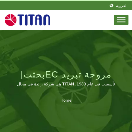
العربية
مروحة تبريد ECبحثت|
مصنع مراوح التبريد B2B |
تأسست في عام 1989، TITAN هي شركة رائدة في مجال
التدفئة، بفريق متميز من المهندسين وشغفها. موجودة في تايوان
حلول التبريد الصناعية، RV
وأنشأت فرعًا في ألمانيا. TITAN لديها كميات كبيرة من الموزعين
Home
في مناطق متنوعة حول العالم. منتجاتنا تُشاهد في جميع أنحاء
و PC – TITAN
العالم وتكتسب سمعة وثقة مجيدة. قمنا بتوسيع كميات خطوط
الإنتاج لتلبية مختلف الطلبات وبناء مصنع التصنيع في قوانغدونغ،
الصين، الذي يضم 460 موظفًا وينتج شهريًا أكثر من 1.2 مليون