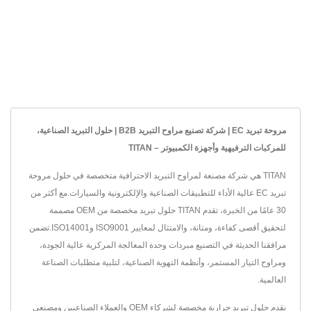
مروحة تبريد EC | شركة تصنيع مراوح التبريد B2B | حلول التبريد الصناعية،
للمركبات الترفيهية وأجهزة الكمبيوتر – TITAN
TITAN هي شركة مصنعة لمراوح التبريد الاحترافية متخصصة في حلول مروحة
تبريد EC عالية الأداء للتطبيقات الصناعية والإلكترونية والسيارات.مع أكثر من
30 عامًا من الخبرة، تقدم TITAN حلول تبريد مخصصة من OEM مصممة
لتحقيق أقصى كفاءة، ومتانة، والامتثال لمعايير ISO9001 وISO14001.تضمن
مرافقنا الحديثة في التصنيع مبردات وحدة المعالجة المركزية عالية الجودة،
ومراوح التيار المستمر، وأنظمة التهوية الصناعية، لتلبية متطلبات الصناعة
العالمية.
نقدم حلول تبريد حرارية مخصصة لشركاء OEM والعملاء الصناعيين ومصنعي