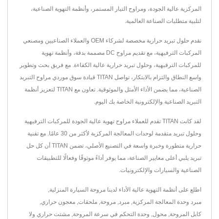
المركزية عالية الجودة، ومراوح التيار المستمر، وأنظمة التهوية الصناعية،
لتلبية متطلبات الصناعة العالمية.
نقدم حلول تبريد حرارية مخصصة لشركاء OEM والعملاء الصناعيين ومصنعي
المركبات الترفيهية، مع تقديم مراوح DC مصممة بدقة، وأنظمة تهوية
للمركبات الترفيهية، وحلول تبريد حرارية عالية الكفاءة. مع فريق بحث وتطوير
واسع النطاق والتزام بالابتكار، تواصل TITAN قيادة سوق موردي مراوح التبريد
الصناعية، مما يضمن الأداء الأمثل والموثوقية. تعاون مع TITAN لتعزيز أنظمة
التبريد الصناعية والإلكترونية الخاصة بك اليوم.
لقد كانت TITAN تقدم للعملاء مراوح تهوية عالية الجودة للمركبات الترفيهية
وحلول تبريد متقدمة لوحدات المعالجة المركزية لأكثر من 30 عامًا. مع تقنية
حرارية متطورة وخبرة واسعة في التصنيع الأصلي، تضمن TITAN أن كل حل
تبريد يلبي أعلى معايير الصناعة، مما يوفر أداءً موثوقًا وفعالًا للتطبيقات
الصناعية والسيارات والإلكترونيات.
اطلع على أنظمة التهوية عالية الأداء لدينا
مروحة السيارة المنزلية
,
مبرد وحدة المعالجة المركزية
,
مبرد
,
مروحة
,
ملحقات
,
معجون حراري
,
كابل المروحة
,
محول
,
وحدة التحكم في سرعة المروحة
,
مشتت حراري
ولا