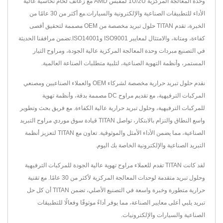
وحدة المعالجة المركزية 1U/2U لمقبس AMD مع زعانف لحام نحاسية عالية
الأداء للتطبيقات الصناعية والإلكترونية والسيارات.مع أكثر من 30 عامًا من
الخبرة، تقدم TITAN حلول تبريد مخصصة من OEM مصممة لتحقيق أقصى
كفاءة، ومتانة، والامتثال لمعايير ISO9001 وISO14001.تضمن مرافقنا الحديثة
في التصنيع مبردات وحدة المعالجة المركزية عالية الجودة، ومراوح التيار
المستمر، وأنظمة التهوية الصناعية، لتلبية متطلبات الصناعة العالمية.
نقدم حلول تبريد حرارية مخصصة لشركاء OEM والعملاء الصناعيين ومصنعي
المركبات الترفيهية، مع تقديم مراوح DC مصممة بدقة، وأنظمة تهوية
للمركبات الترفيهية، وحلول تبريد حرارية عالية الكفاءة. مع فريق بحث وتطوير
واسع النطاق والتزام بالابتكار، تواصل TITAN قيادة سوق موردي مراوح التبريد
الصناعية، مما يضمن الأداء الأمثل والموثوقية. تعاون مع TITAN لتعزيز أنظمة
التبريد الصناعية والإلكترونية الخاصة بك اليوم.
لقد كانت TITAN تقدم للعملاء مراوح تهوية عالية الجودة للمركبات الترفيهية
وحلول تبريد متقدمة لوحدات المعالجة المركزية لأكثر من 30 عامًا. مع تقنية
حرارية متطورة وخبرة واسعة في التصنيع الأصلي، تضمن TITAN أن كل حل
تبريد يلبي أعلى معايير الصناعة، مما يوفر أداءً موثوقًا وفعالًا للتطبيقات
الصناعية والسيارات والإلكترونيات.