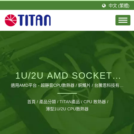
中文 (繁體)
1U/2U AMD SOCKET -
LOW PROFILE極輕薄 空
適用AMD平台 - 超靜音CPU散熱器 / 銅鰭片 / 台騰恩科技有限
公司是由一群積極且具有專業技術的團隊所組成。TITAN的總
冷CPU散熱器 /TDP
公司設立於台灣，分公司則設立於德國，並在大陸廣東省擁有
首頁
/
產品分類
/
TITAN產品
/
CPU 散熱器
/
1間工廠，佔地約20,000平方公尺以及約460位員工，每月可
薄型1U/2U CPU散熱器
115W
生產120萬個風扇。