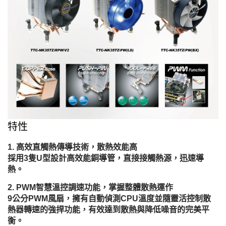
特性
高效直觸熱傳導技術，散熱效能高
採用3隻U型設計高效能銅導管，直接接觸熱源，迅速導
熱。
PWM智慧溫控調速功能，掌握整體散熱運作
9公分PWM風扇，擁有自動偵測CPU溫度並隨靈活控制散
熱器轉速的強捍功能，有效達到散熱與降低噪音的完美平
衡。