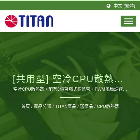
中文 (繁體)
[共用型] 空冷CPU散熱器/
直觸式三熱管/ PWM風扇
空冷CPU散熱器，配有3根直觸式銅熱管、PWM風扇調速功
能，提供CPU絕佳散熱表現 / 台騰恩科技有限公司是由一群積
調速功能 /TDP 140W
極且具有專業技術的團隊所組成。TITAN的總公司設立於台
首頁
/
產品分類
/
TITAN產品
/
舊產品
/
CPU散熱器
灣，分公司則設立於德國，並在大陸廣東省擁有1間工廠，佔
地約20,000平方公尺以及約460位員工，每月可生產120萬個
風扇。