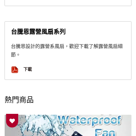
台騰恩露營風扇系列
台騰恩設計的露營系風扇，歡迎下載了解露營風扇細
節。
下載
熱門商品