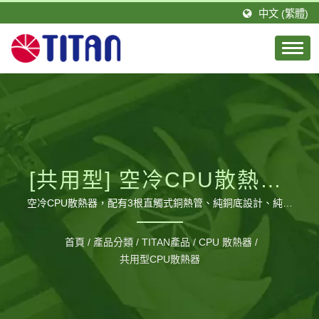
中文 (繁體)
[共用型] 空冷CPU散熱器/
直觸式三熱管/ KUKRI 9葉
空冷CPU散熱器，配有3根直觸式銅熱管、純銅底設計、純鋁
鰭片，提供CPU絕佳散熱表現 / 台騰恩科技有限公司是由一群
靜音PWM調速風扇/ TDP
積極且具有專業技術的團隊所組成。TITAN的總公司設立於台
首頁
/
產品分類
/
TITAN產品
/
CPU 散熱器
/
灣，分公司則設立於德國，並在大陸廣東省擁有1間工廠，佔
共用型CPU散熱器
140W
地約20,000平方公尺以及約460位員工，每月可生產120萬個
風扇。