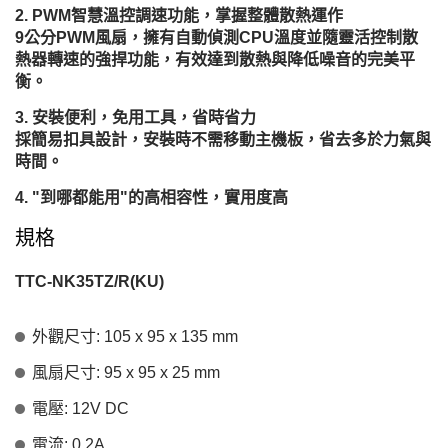
PWM智慧溫控調速功能，掌握整體散熱運作
9公分PWM風扇，擁有自動偵測CPU溫度並隨靈活控制散
熱器轉速的強捍功能，有效達到散熱與降低噪音的完美平
衡。
安裝便利，免用工具，省時省力
採簡易扣具設計，安裝時不需移動主機板，省去多於力氣與
時間。
"到哪都能用"的高相容性，實用度高
規格
TTC-NK35TZ/R(KU)
外觀尺寸: 105 x 95 x 135 mm
風扇尺寸: 95 x 95 x 25 mm
電壓: 12V DC
電流: 0.2A