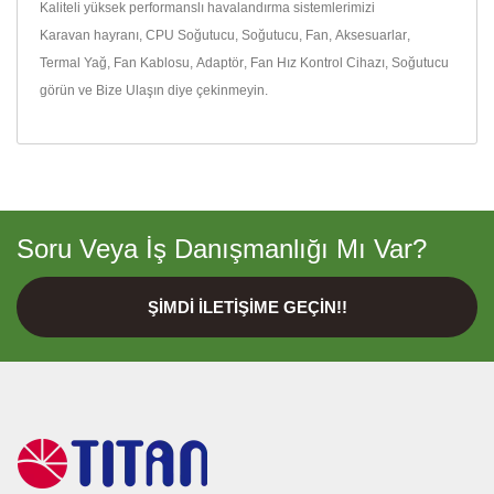
Kaliteli yüksek performanslı havalandırma sistemlerimizi
Karavan hayranı
,
CPU Soğutucu
,
Soğutucu
,
Fan
,
Aksesuarlar
,
Termal Yağ
,
Fan Kablosu
,
Adaptör
,
Fan Hız Kontrol Cihazı
,
Soğutucu
görün ve
Bize Ulaşın
diye çekinmeyin.
Soru Veya İş Danışmanlığı Mı Var?
ŞIMDI İLETIŞIME GEÇIN!!