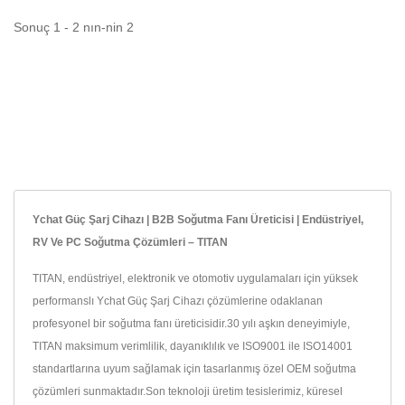
Sonuç 1 - 2 nın-nin 2
Ychat Güç Şarj Cihazı | B2B Soğutma Fanı Üreticisi | Endüstriyel,
RV Ve PC Soğutma Çözümleri – TITAN
TITAN, endüstriyel, elektronik ve otomotiv uygulamaları için yüksek
performanslı Ychat Güç Şarj Cihazı çözümlerine odaklanan
profesyonel bir soğutma fanı üreticisidir.30 yılı aşkın deneyimiyle,
TITAN maksimum verimlilik, dayanıklılık ve ISO9001 ile ISO14001
standartlarına uyum sağlamak için tasarlanmış özel OEM soğutma
çözümleri sunmaktadır.Son teknoloji üretim tesislerimiz, küresel