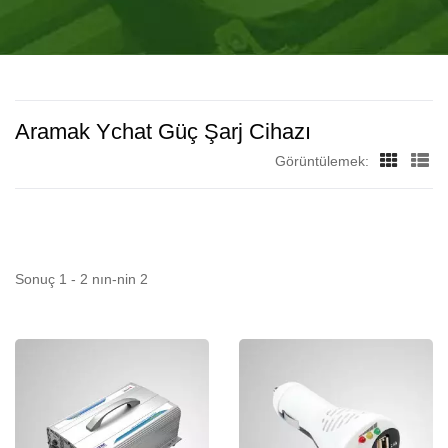
PC SOĞUTMA
azından aylık 1.2 milyon ünite üreten Guang Dong, Çin'deki
üretim fabrikasını kurduk, bu fabrikada 460 çalışan
ÇÖZÜMLERI – TITAN
bulunmaktadır.
Aramak Ychat Güç Şarj Cihazı
Görüntülemek:
Sonuç 1 - 2 nın-nin 2