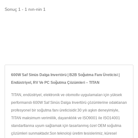
Sonuç 1 - 1 nın-nin 1
600W Saf Sinüs Dalga Invertörü | B2B Soğutma Fanı Üreticisi |
Endüstriyel, RV Ve PC Soğutma Çözümleri – TITAN
TITAN, endüstriyel, elektronik ve otomotiv uygulamaları için yüksek
performanslı 600W Saf Sinüs Dalga Invertörü çözümlerine odaklanan
profesyonel bir soğutma fanı üreticisidir.30 yılı aşkın deneyimiyle,
TITAN maksimum verimlilik, dayanıklılık ve ISO9001 ile ISO14001
standartlarına uyum sağlamak için tasarlanmış özel OEM soğutma
çözümleri sunmaktadır.Son teknoloji üretim tesislerimiz, küresel