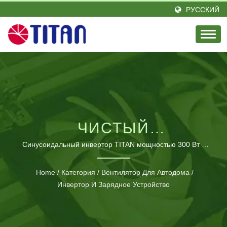
РУССКИЙ
ЧИСТЫЙ
СИНУСОИДАЛЬНЫЙ
Синусоидальный инвертор TITAN мощностью 300 Вт с
USB-портом / Компания Titan основанна в 1989 году в
ИНВЕРТОР
Тайване, является выдающимся лидером в области
Home
/
Категория
/
Вентилятор Для Автодома
/
охлаждения процессора с энтузиазмом и элитной
МОЩНОСТЬЮ 300 ВТ
Инвертор И Зарядное Устройство
инженерной командой. Под лозунгом «Прохлада в
ОТ 12 В / 24 В ДО 230
жизни» мы постоянно предоставляем инновационные
охлаждающие продукты, вдохновленные жизненными