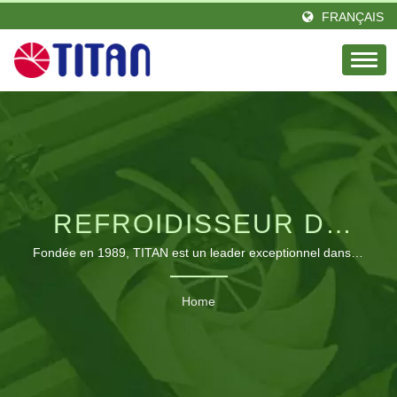
FRANÇAIS
REFROIDISSEUR DE
PROCESSEUR AMD
Fondée en 1989, TITAN est un leader exceptionnel dans le
domaine thermique, avec une passion et une équipe
SOCKET 1U AVEC
d'ingénieurs d'élite. Implanté à Taiwan et établi un bureau
Home
de représentation en Allemagne. TITAN a de nombreux
AILETTES EN CUIVRE
distributeurs dans diverses régions du monde. Nos produits
SOUDÉESRECHERCHÉ
sont vus partout dans le monde et acquièrent une
réputation et une confiance glorieuses. Nous avons