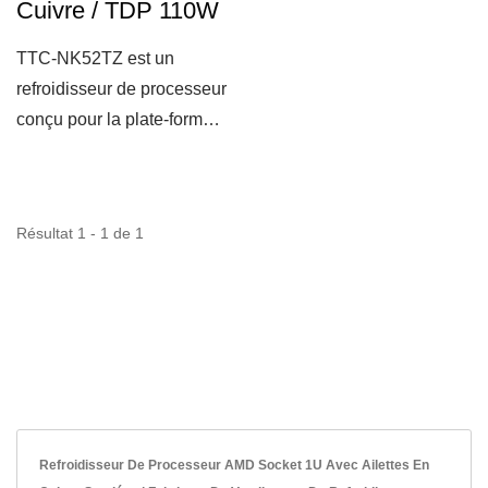
Cuivre / TDP 110W
TTC-NK52TZ est un
refroidisseur de processeur
conçu pour la plate-forme
Intel LGA775
1U/2U.Équipé...
Résultat 1 - 1 de 1
Refroidisseur De Processeur AMD Socket 1U Avec Ailettes En