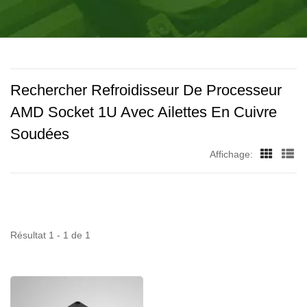
| FABRICANT DE
augmenté le nombre de lignes de production pour
répondre à différentes demandes et avons construit une
VENTILATEURS DE
usine de fabrication à Guang Dong, en Chine, qui compte
REFROIDISSEMENT
460 employés et produit mensuellement au moins 1,2
million d'unités.
B2B | SOLUTIONS DE
Rechercher Refroidisseur De Processeur
REFROIDISSEMENT
AMD Socket 1U Avec Ailettes En Cuivre
Soudées
INDUSTRIELLES, POUR
Affichage:
CAMPING-CARS ET PC
– TITAN
Résultat 1 - 1 de 1