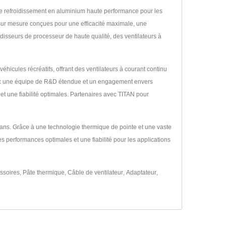
 de refroidissement en aluminium haute performance pour les
 sur mesure conçues pour une efficacité maximale, une
idisseurs de processeur de haute qualité, des ventilateurs à
éhicules récréatifs, offrant des ventilateurs à courant continu
 Avec une équipe de R&D étendue et un engagement envers
et une fiabilité optimales. Partenaires avec TITAN pour
0 ans. Grâce à une technologie thermique de pointe et une vaste
s performances optimales et une fiabilité pour les applications
ssoires
,
Pâte thermique
,
Câble de ventilateur
,
Adaptateur
,